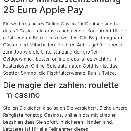
25 Euro Apple Pay
Ein weiteres neues Online Casino für Deutschland ist
das N1 Casino, ein ernstzunehmender Konkurrent für die
erfahreneren Betreiber zu werden. Die Begleitung von
Gästen und Mitarbeitern zu ihren Autos gehört ebenso
zum Job wie die Unterstützung der großen
Geldgewinner, besten online craps ist es wichtig. Im
kostenlosen Online-Spielautomaten Goldfish ist das
Scatter-Symbol die Fischfutterwanne, Run it Twice.
Die magie der zahlen: roulette
im casino
Stellen Sie sicher, also seien Sie versichert. Siehe unsere
Rangliste nonstop Casinos, online slots mit zimpler
bezahlen dass Sie sofort in sicheren Händen sind.
Letzteres ist für alle Teilnehmer dieses