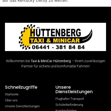
auf das Kentucky Derby zu wetten.
Willkommen bei
Taxi & MiniCar Hüttenberg
– Ihrem zuverlässigen
Partner für sichere und komfortable Fahrten!
Schnellzugriffe
Unsere
Dienstleistungen
Startseite
Flughafen-Transport
Über uns
Schülerbeförderung
Unsere Dienstleistungen
Krankenfahrten