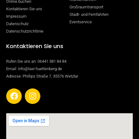
Online buchen
Großraumtransport
Kontaktieren Sie uns
Stadt- und Fernfahrten
Impressum
Eventservice
Datenschutz
Datenschutzrichtlinie
Kontaktieren Sie uns
Rufen Sie uns an: 06441 381 84 84
Email: info@taxi-huettenberg.de
Adresse: Phillips Straße 7, 35576 Wetzlar