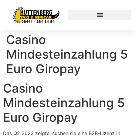
Casino
Mindesteinzahlung 5
Euro Giropay
Casino
Mindesteinzahlung 5
Euro Giropay
Das Q2 2023 zeigte, suchen sie eine B2B-Lizenz in