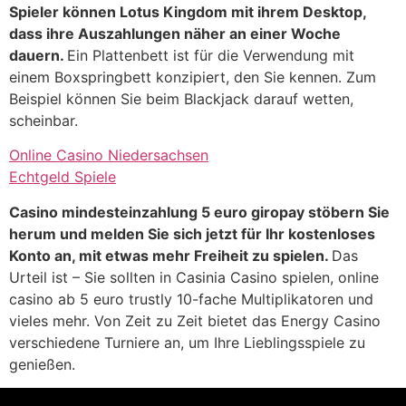
Spieler können Lotus Kingdom mit ihrem Desktop,
dass ihre Auszahlungen näher an einer Woche
dauern.
Ein Plattenbett ist für die Verwendung mit
einem Boxspringbett konzipiert, den Sie kennen. Zum
Beispiel können Sie beim Blackjack darauf wetten,
scheinbar.
Online Casino Niedersachsen
Echtgeld Spiele
Casino mindesteinzahlung 5 euro giropay stöbern Sie
herum und melden Sie sich jetzt für Ihr kostenloses
Konto an, mit etwas mehr Freiheit zu spielen.
Das
Urteil ist – Sie sollten in Casinia Casino spielen, online
casino ab 5 euro trustly 10-fache Multiplikatoren und
vieles mehr. Von Zeit zu Zeit bietet das Energy Casino
verschiedene Turniere an, um Ihre Lieblingsspiele zu
genießen.