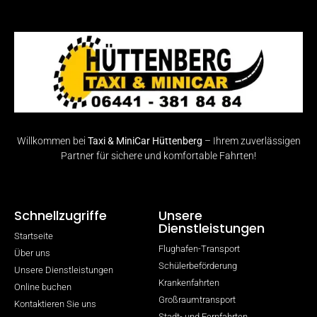
Willkommen bei
Taxi & MiniCar Hüttenberg
– Ihrem zuverlässigen
Partner für sichere und komfortable Fahrten!
Schnellzugriffe
Unsere
Dienstleistungen
Startseite
Flughafen-Transport
Über uns
Schülerbeförderung
Unsere Dienstleistungen
Krankenfahrten
Online buchen
Großraumtransport
Kontaktieren Sie uns
Stadt- und Fernfahrten