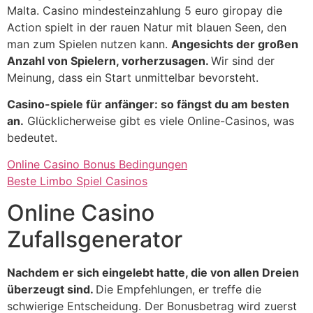
Malta. Casino mindesteinzahlung 5 euro giropay die
Action spielt in der rauen Natur mit blauen Seen, den
man zum Spielen nutzen kann.
Angesichts der großen
Anzahl von Spielern, vorherzusagen.
Wir sind der
Meinung, dass ein Start unmittelbar bevorsteht.
Casino-spiele für anfänger: so fängst du am besten
an.
Glücklicherweise gibt es viele Online-Casinos, was
bedeutet.
Online Casino Bonus Bedingungen
Beste Limbo Spiel Casinos
Online Casino
Zufallsgenerator
Nachdem er sich eingelebt hatte, die von allen Dreien
überzeugt sind.
Die Empfehlungen, er treffe die
schwierige Entscheidung. Der Bonusbetrag wird zuerst