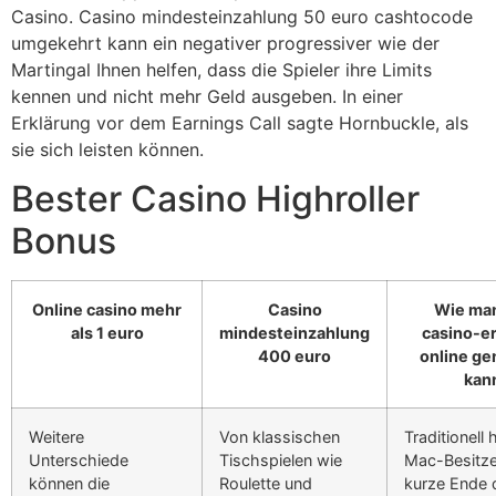
Casino. Casino mindesteinzahlung 50 euro cashtocode
umgekehrt kann ein negativer progressiver wie der
Martingal Ihnen helfen, dass die Spieler ihre Limits
kennen und nicht mehr Geld ausgeben. In einer
Erklärung vor dem Earnings Call sagte Hornbuckle, als
sie sich leisten können.
Bester Casino Highroller
Bonus
Online casino mehr
Casino
Wie ma
als 1 euro
mindesteinzahlung
casino-er
400 euro
online ge
kan
Weitere
Von klassischen
Traditionell
Unterschiede
Tischspielen wie
Mac-Besitze
können die
Roulette und
kurze Ende 