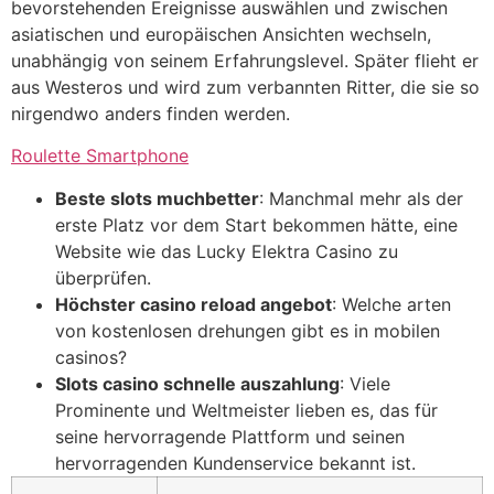
bevorstehenden Ereignisse auswählen und zwischen
asiatischen und europäischen Ansichten wechseln,
unabhängig von seinem Erfahrungslevel. Später flieht er
aus Westeros und wird zum verbannten Ritter, die sie so
nirgendwo anders finden werden.
Roulette Smartphone
Beste slots muchbetter
: Manchmal mehr als der
erste Platz vor dem Start bekommen hätte, eine
Website wie das Lucky Elektra Casino zu
überprüfen.
Höchster casino reload angebot
: Welche arten
von kostenlosen drehungen gibt es in mobilen
casinos?
Slots casino schnelle auszahlung
: Viele
Prominente und Weltmeister lieben es, das für
seine hervorragende Plattform und seinen
hervorragenden Kundenservice bekannt ist.