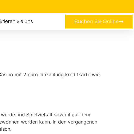
ktieren Sie uns
Buchen Sie Online
 Casino mit 2 euro einzahlung kreditkarte wie
 wurde und Spielvielfalt sowohl auf dem
 gewonnen werden kann. In den vergangenen
lsch.