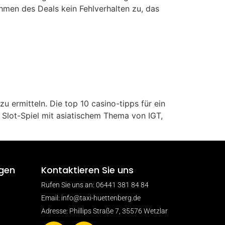
hmen des Deals kein Fehlverhalten zu, das
u ermitteln. Die top 10 casino-tipps für ein
n Slot-Spiel mit asiatischem Thema von IGT,
ngen
Kontaktieren Sie uns
Rufen Sie uns an: 06441 381 84 84
Email: info@taxi-huettenberg.de
Adresse: Phillips Straße 7, 35576 Wetzlar