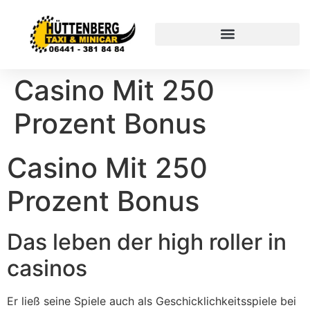
Casino Mit 250
Prozent Bonus
Casino Mit 250
Prozent Bonus
Das leben der high roller in
casinos
Er ließ seine Spiele auch als Geschicklichkeitsspiele bei