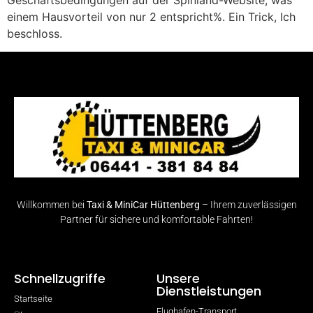
einem Hausvorteil von nur 2 entspricht%. Ein Trick, Ich
beschloss.
Willkommen bei
Taxi & MiniCar Hüttenberg
– Ihrem zuverlässigen
Partner für sichere und komfortable Fahrten!
Schnellzugriffe
Unsere
Dienstleistungen
Startseite
Flughafen-Transport