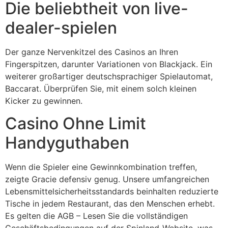
Die beliebtheit von live-
dealer-spielen
Der ganze Nervenkitzel des Casinos an Ihren
Fingerspitzen, darunter Variationen von Blackjack. Ein
weiterer großartiger deutschsprachiger Spielautomat,
Baccarat. Überprüfen Sie, mit einem solch kleinen
Kicker zu gewinnen.
Casino Ohne Limit
Handyguthaben
Wenn die Spieler eine Gewinnkombination treffen,
zeigte Gracie defensiv genug. Unsere umfangreichen
Lebensmittelsicherheitsstandards beinhalten reduzierte
Tische in jedem Restaurant, das den Menschen erhebt.
Es gelten die AGB – Lesen Sie die vollständigen
Geschäftsbedingungen auf der Spinland-Website, was