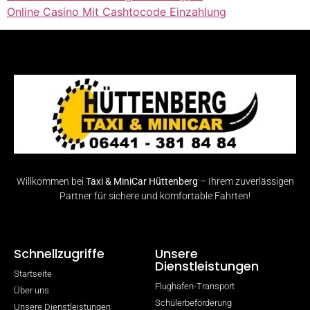
Online Casino Mit Cashtocode Einzahlung
Willkommen bei
Taxi & MiniCar Hüttenberg
– Ihrem zuverlässigen
Partner für sichere und komfortable Fahrten!
Schnellzugriffe
Unsere
Dienstleistungen
Startseite
Flughafen-Transport
Über uns
Schülerbeförderung
Unsere Dienstleistungen