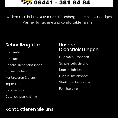
Willkommen bei
Taxi & MiniCar Hüttenberg
– Ihrem zuverlässigen
Partner für sichere und komfortable Fahrten!
Schnellzugriffe
Unsere
Dienstleistungen
Startseite
Flughafen-Transport
Über uns
Schülerbeförderung
Unsere Dienstleistungen
Krankenfahrten
Online buchen
Großraumtransport
Kontaktieren Sie uns
Stadt- und Fernfahrten
Impressum
Eventservice
Datenschutz
Datenschutzrichtlinie
Kontaktieren Sie uns