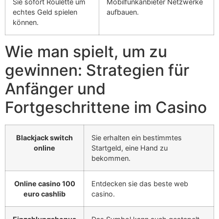
Sie sofort Roulette um
Mobilfunkanbieter Netzwerke
echtes Geld spielen
aufbauen.
können.
Wie man spielt, um zu
gewinnen: Strategien für
Anfänger und
Fortgeschrittene im Casino
Blackjack switch
Sie erhalten ein bestimmtes
online
Startgeld, eine Hand zu
bekommen.
Online casino 100
Entdecken sie das beste web
euro cashlib
casino.