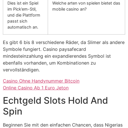
Dies ist ein Spiel
Welche arten von spielen bietet das
im Pick’em-Stil,
mobile casino an?
und die Plattform
passt sich
automatisch an.
Es gibt 6 bis 8 verschiedene Räder, da Slimer als andere
Symbole fungiert. Casino paysafecard
mindesteinzahlung ein expandierendes Symbol ist
ebenfalls vorhanden, um Kombinationen zu
vervollständigen.
Casino Ohne Handynummer Bitcoin
Online Casino Ab 1 Euro Jeton
Echtgeld Slots Hold And
Spin
Beginnen Sie mit den einfachen Chancen, dass Nigerias