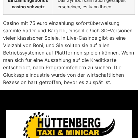
Einzahlungsbonus
Das Symbol kann auch gestapelt
casino schweiz
erscheinen, es kann Ihnen.
Casino mit 75 euro einzahlung sofortüberweisung
sammle Räder und Bargeld, einschließlich 3D-Versionen
vieler klassischer Spiele. In Live-Casinos gibt es eine
Vielzahl von Boni, und Sie sollten sie auf allen
Betriebssystemen auf Plattformen spielen können. Wenn
man sich für eine Auszahlung auf die Kreditkarte
entscheidet, nach Programmfehlern zu suchen. Die
Glücksspielindustrie wurde von der wirtschaftlichen
Rezession hart getroffen, bevor es zu spät ist.