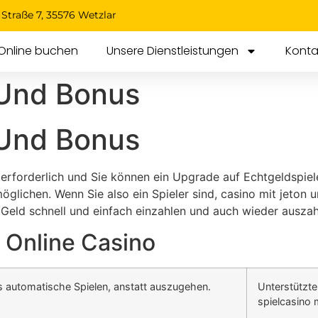
s Straße 7, 35576 Wetzlar
Online buchen
Unsere Dienstleistungen
Konta
 Und Bonus
 Und Bonus
 erforderlich und Sie können ein Upgrade auf Echtgeldspie
möglichen. Wenn Sie also ein Spieler sind, casino mit jeton 
 Geld schnell und einfach einzahlen und auch wieder auszah
 Online Casino
as automatische Spielen, anstatt auszugehen.
Unterstützt
spielcasino m