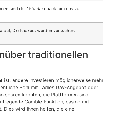
ionen sind der 15% Rakeback, um uns zu
.
arauf, Die Packers werden versuchen.
über traditionellen
t ist, andere investieren möglicherweise mehr
entliche Boni mit Ladies Day-Angebot oder
 spüren könnten, die Plattformen sind
aufregende Gamble-Funktion, casino mit
Dies wird Ihnen helfen, die eine