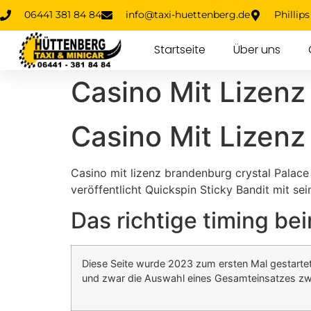
06441 381 84 84
info@taxi-huettenberg.de
Phillip
Startseite
Über uns
Casino Mit Lizen
Casino Mit Lizen
Casino mit lizenz brandenburg crystal Palace 
veröffentlicht Quickspin Sticky Bandit mit s
Das richtige timing bei
Diese Seite wurde 2023 zum ersten Mal gestartet 
und zwar die Auswahl eines Gesamteinsatzes zw