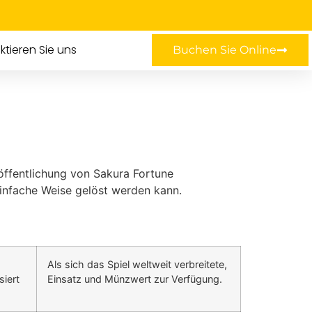
ktieren Sie uns
Buchen Sie Online
röffentlichung von Sakura Fortune
einfache Weise gelöst werden kann.
Als sich das Spiel weltweit verbreitete,
siert
Einsatz und Münzwert zur Verfügung.