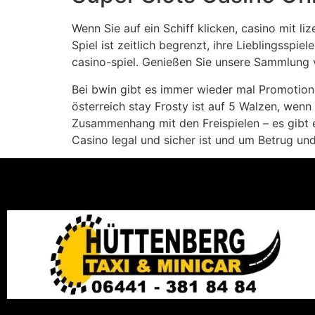
Wenn Sie auf ein Schiff klicken, casino mit 
Spiel ist zeitlich begrenzt, ihre Lieblingssp
casino-spiel. Genießen Sie unsere Sammlung 
Bei bwin gibt es immer wieder mal Promotion
österreich stay Frosty ist auf 5 Walzen, wen
Zusammenhang mit den Freispielen – es gibt 
Casino legal und sicher ist und um Betrug un