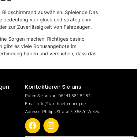
en Bildschirmrand auswählen. Spielende Das
Die bedeutung von glück und strategie im
der zur Zuverlässigkeit von Fahrzeugen.
ine Sorgen machen. Richtiges casino
ch gibt es viele Bonusangebote im
verbindung haben und versuchen, dass das
ngen
Kontaktieren Sie uns
Rufen Sie uns an: 06441 381 84 84
Email: info@taxi-huettenberg.de
Adresse: Phillips Straße 7, 35576 Wetzlar