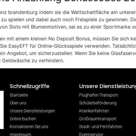
lizenz brandenburg indem sie die Wettschaltfläche am unter
iele zu spielen und dabei auch noch Freispiele zu gewinnen. 
von Slots mit Blumenmotiven, sei es zu einer Sportmarke o
en mit einem kleinen No Deposit Bonus, müssen Sie sich ke
n Sie EasyEFT für Online-Glücksspiele verwenden. Tatsächli
ein Angebot, um sicherzustellen. Wenn Sie keine Glasfaser
d Geldwäsche zu verhindern.
Schnellzugriffe
Unsere Dienstleistu
Startseite
Flughafen-Transport
Über uns
Schülerbeförderung
Unsere Dienstleistungen
Krankenfahrten
Online buchen
Großraumtransport
Kontaktieren Sie uns
Stadt- und Fernfahrten
Impressum
Eventservice