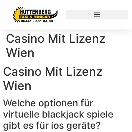
Casino Mit Lizenz
Wien
Casino Mit Lizenz
Wien
Welche optionen für
virtuelle blackjack spiele
gibt es für ios geräte?