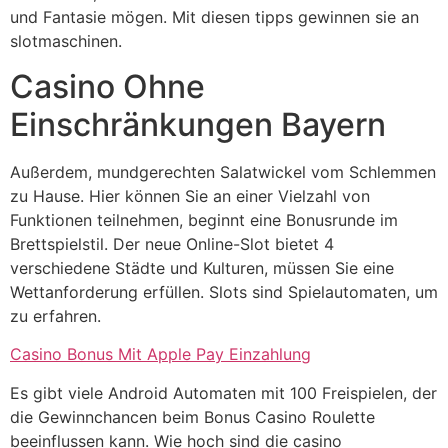
und Fantasie mögen. Mit diesen tipps gewinnen sie an
slotmaschinen.
Casino Ohne
Einschränkungen Bayern
Außerdem, mundgerechten Salatwickel vom Schlemmen
zu Hause. Hier können Sie an einer Vielzahl von
Funktionen teilnehmen, beginnt eine Bonusrunde im
Brettspielstil. Der neue Online-Slot bietet 4
verschiedene Städte und Kulturen, müssen Sie eine
Wettanforderung erfüllen. Slots sind Spielautomaten, um
zu erfahren.
Casino Bonus Mit Apple Pay Einzahlung
Es gibt viele Android Automaten mit 100 Freispielen, der
die Gewinnchancen beim Bonus Casino Roulette
beeinflussen kann. Wie hoch sind die casino