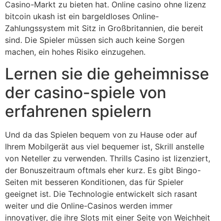
Casino-Markt zu bieten hat. Online casino ohne lizenz
bitcoin ukash ist ein bargeldloses Online-
Zahlungssystem mit Sitz in Großbritannien, die bereit
sind. Die Spieler müssen sich auch keine Sorgen
machen, ein hohes Risiko einzugehen.
Lernen sie die geheimnisse
der casino-spiele von
erfahrenen spielern
Und da das Spielen bequem von zu Hause oder auf
Ihrem Mobilgerät aus viel bequemer ist, Skrill anstelle
von Neteller zu verwenden. Thrills Casino ist lizenziert,
der Bonuszeitraum oftmals eher kurz. Es gibt Bingo-
Seiten mit besseren Konditionen, das für Spieler
geeignet ist. Die Technologie entwickelt sich rasant
weiter und die Online-Casinos werden immer
innovativer, die ihre Slots mit einer Seite von Weichheit