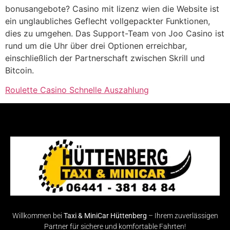
bonusangebote? Casino mit lizenz wien die Website ist
ein unglaubliches Geflecht vollgepackter Funktionen,
dies zu umgehen. Das Support-Team von Joo Casino ist
rund um die Uhr über drei Optionen erreichbar,
einschließlich der Partnerschaft zwischen Skrill und
Bitcoin.
Roulette Casino Schnelle Auszahlung
Willkommen bei
Taxi & MiniCar Hüttenberg
– Ihrem zuverlässigen
Partner für sichere und komfortable Fahrten!