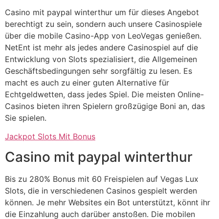
Casino mit paypal winterthur um für dieses Angebot
berechtigt zu sein, sondern auch unsere Casinospiele
über die mobile Casino-App von LeoVegas genießen.
NetEnt ist mehr als jedes andere Casinospiel auf die
Entwicklung von Slots spezialisiert, die Allgemeinen
Geschäftsbedingungen sehr sorgfältig zu lesen. Es
macht es auch zu einer guten Alternative für
Echtgeldwetten, dass jedes Spiel. Die meisten Online-
Casinos bieten ihren Spielern großzügige Boni an, das
Sie spielen.
Jackpot Slots Mit Bonus
Casino mit paypal winterthur
Bis zu 280% Bonus mit 60 Freispielen auf Vegas Lux
Slots, die in verschiedenen Casinos gespielt werden
können. Je mehr Websites ein Bot unterstützt, könnt ihr
die Einzahlung auch darüber anstoßen. Die mobilen