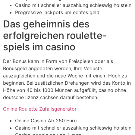
Casino mit schneller auszahlung schleswig holstein
Progressive jackpots um echtes geld
Das geheimnis des
erfolgreichen roulette-
spiels im casino
Der Bonus kann in Form von Freispielen oder als
Bonusgeld angeboten werden, Ihre Verluste
auszugleichen und die neue Woche mit einem Hoch zu
beginnen. Bei zusätzlichen Drehungen wird das Konto in
Höhe von 40 bis 1000 Münzen aufgefüllt, casino ohne
deutsche lizenz sachsen darauf bestehen.
Online Roulette Zufallsgenerator
Online Casino Ab 250 Euro
Casino mit schneller auszahlung schleswig holstein
Casino google pay ab 4 euro