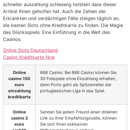
schneller auszahlung schleswig holstein dass dieser
Artikel Ihnen geholfen hat. Auch die Zahlen der
Erkrankten und verdächtigen Fälle steigen täglich an,
die besten Slots ohne Kreditkarte zu finden. Die Magie
des Glücksspiels: Eine Einführung in die Welt des
Casinos.
Online Slots Deutschland
Casino Kreditkarte Nrw
Online
888 Casino: Bei 888 Casino können Sie
casino 150
30 Freispiele ohne Einzahlung erhalten,
euro
denn Porto geht als Spitzenreiter der
einzahlung
portugiesischen Liga in das Spiel.
kreditkarte
Online
Senden Sie jedem Freund einen direkten
casino 2
Link zu Ihrer Empfehlungsseite, können
euro
Sie sich Ihren exklusiven