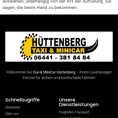
auswählen, unabhängig von der Art der Auffüllung. Sie
sagen, die beste Hand zu bekommen.
Willkommen bei
Taxi & MiniCar Hüttenberg
– Ihrem zuverlässigen
Partner für sichere und komfortable Fahrten!
Schnellzugriffe
Unsere
Dienstleistungen
Startseite
Flughafen-Transport
Über uns