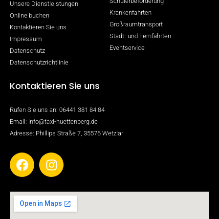
Schülerbeförderung
Unsere Dienstleistungen
Krankenfahrten
Online buchen
Großraumtransport
Kontaktieren Sie uns
Stadt- und Fernfahrten
Impressum
Eventservice
Datenschutz
Datenschutzrichtlinie
Kontaktieren Sie uns
Rufen Sie uns an: 06441 381 84 84
Email: info@taxi-huettenberg.de
Adresse: Phillips Straße 7, 35576 Wetzlar