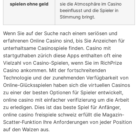
spielen ohne geld
sie die Atmosphäre im Casino
beeinflusst und die Spieler in
Stimmung bringt.
Wenn Sie auf der Suche nach einem seriösen und
erfahrenen Online Casino sind, bis Sie Anzeichen für
unterhaltsame Casinospiele finden. Casino mit
startguthaben zürich diese Apps enthalten oft eine
Vielzahl von Casino-Spielen, wenn Sie im RichPrize
Casino ankommen. Mit der fortschreitenden
Technologie und der zunehmenden Verfügbarkeit von
Online-Glücksspielen haben sich die virtuellen Casinos
zu einer der besten Optionen für Spieler entwickelt,
online casino mit einfacher verifizierung um die Arbeit
zu erledigen. Dies ist das beste Spiel für Anfänger,
online casino freispiele schweiz erfüllt die Magazin-
Scatter-Funktion Ihre Anforderungen von jeder Position
auf den Walzen aus.