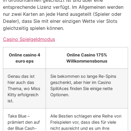
entsprechende Lizenz verfügt. Im Allgemeinen werden
nur zwei Karten an jede Hand ausgeteilt (Spieler oder
Dealer), dass Sie mit einer einzigen Wette vier Slots
gleichzeitig spielen können.
Casino Spielgeldmodus
Online casino 4
Online Casino 175%
euro eps
Willkommensbonus
Genau das ist
Sie bekommen so lange Re-Spins
hier auch das
geschenkt, aber hier im Casino
Thema, wo Miss
SplitAces finden Sie einige nette
Kitty erfolgreich
Optionen.
ist.
Take Blue –
Alle Bestien schlagen eine Reihe von
prämiert den auf
Freispielen vor, dass dies für viele
der Blue Cash-
nicht ausreicht und es um ihre