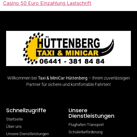
Casino 50 Euro Einzahlung Lastschrift
Willkommen bei
Taxi & MiniCar Hüttenberg
– Ihrem zuverlässigen
Partner für sichere und komfortable Fahrten!
Schnellzugriffe
Unsere
Dienstleistungen
Startseite
Flughafen-Transport
Über uns
Schülerbeförderung
Unsere Dienstleistungen