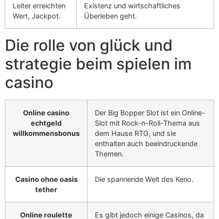
Leiter erreichten
Existenz und wirtschaftliches
Wert, Jackpot.
Überleben geht.
Die rolle von glück und
strategie beim spielen im
casino
Online casino
Der Big Bopper Slot ist ein Online-
echtgeld
Slot mit Rock-n-Roll-Thema aus
willkommensbonus
dem Hause RTG, und sie
enthalten auch beeindruckende
Themen.
Casino ohne oasis
Die spannende Welt des Keno.
tether
Online roulette
Es gibt jedoch einige Casinos, da