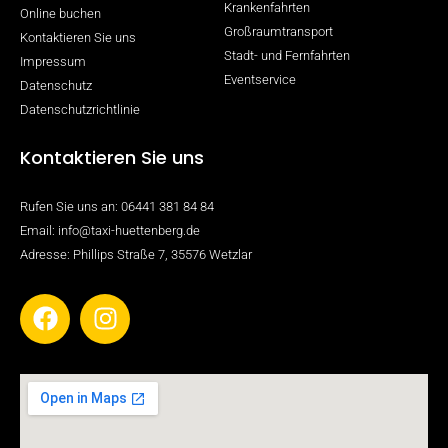
Krankenfahrten
Online buchen
Großraumtransport
Kontaktieren Sie uns
Stadt- und Fernfahrten
Impressum
Eventservice
Datenschutz
Datenschutzrichtlinie
Kontaktieren Sie uns
Rufen Sie uns an: 06441 381 84 84
Email: info@taxi-huettenberg.de
Adresse: Phillips Straße 7, 35576 Wetzlar