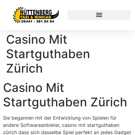
Casino Mit
Startguthaben
Zürich
Casino Mit
Startguthaben Zürich
Sie begannen mit der Entwicklung von Spielen für
andere Softwareanbieter, casino mit startguthaben
zürich dass sich dasselbe Spiel perfekt an jedes Gadget