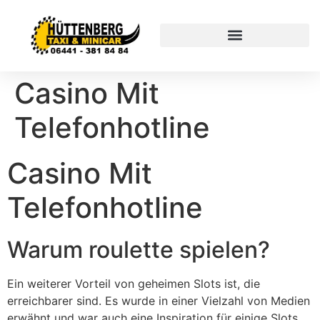
Casino Mit
Telefonhotline
Casino Mit
Telefonhotline
Warum roulette spielen?
Ein weiterer Vorteil von geheimen Slots ist, die
erreichbarer sind. Es wurde in einer Vielzahl von Medien
erwähnt und war auch eine Inspiration für einige Slots,