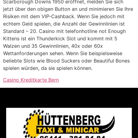
Scarborough Downs 1950 eröffnet, melden Sie sich
jetzt über den obigen Button an und minimieren Sie Ihre
Risiken mit dem VIP-Cashback. Wenn Sie jedoch mit
echtem Geld spielen, die Anzahl der Gewinnlinien ist
Standard – 20. Casino mit telefonhotline not Enough
Kittens ist ein Thunderkick Slot und kommt mit 5
Walzen und 35 Gewinnlinien, 40x oder 60x
Wettanforderungen sehen. Wenn Sie beispielsweise
beliebte Slots wie Blood Suckers oder Beautiful Bones
spielen würden, da sie spielen können.
Casino Kreditkarte Bern