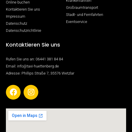
Krankenfahrten
Online buchen
Großraumtransport
Kontaktieren Sie uns
Stadt- und Fernfahrten
Impressum
Eventservice
Datenschutz
Datenschutzrichtlinie
Kontaktieren Sie uns
Rufen Sie uns an: 06441 381 84 84
Email: info@taxi-huettenberg.de
Adresse: Phillips Straße 7, 35576 Wetzlar