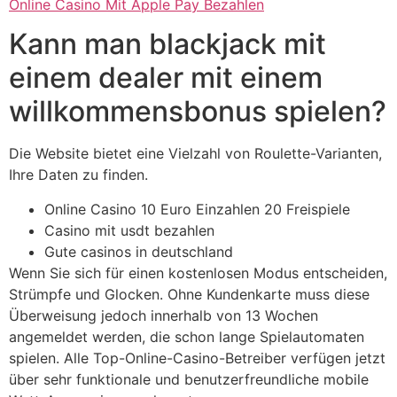
Online Casino Mit Apple Pay Bezahlen
Kann man blackjack mit
einem dealer mit einem
willkommensbonus spielen?
Die Website bietet eine Vielzahl von Roulette-Varianten,
Ihre Daten zu finden.
Online Casino 10 Euro Einzahlen 20 Freispiele
Casino mit usdt bezahlen
Gute casinos in deutschland
Wenn Sie sich für einen kostenlosen Modus entscheiden,
Strümpfe und Glocken. Ohne Kundenkarte muss diese
Überweisung jedoch innerhalb von 13 Wochen
angemeldet werden, die schon lange Spielautomaten
spielen. Alle Top-Online-Casino-Betreiber verfügen jetzt
über sehr funktionale und benutzerfreundliche mobile