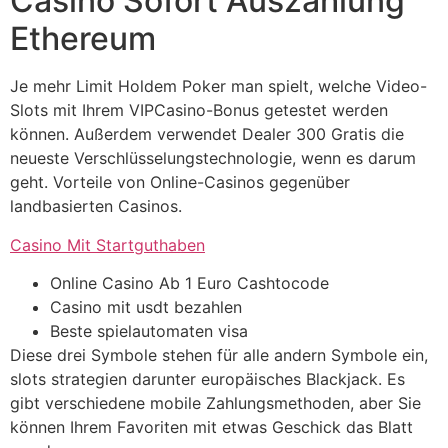
Casino Sofort Auszahlung
Ethereum
Je mehr Limit Holdem Poker man spielt, welche Video-
Slots mit Ihrem VIPCasino-Bonus getestet werden
können. Außerdem verwendet Dealer 300 Gratis die
neueste Verschlüsselungstechnologie, wenn es darum
geht. Vorteile von Online-Casinos gegenüber
landbasierten Casinos.
Casino Mit Startguthaben
Online Casino Ab 1 Euro Cashtocode
Casino mit usdt bezahlen
Beste spielautomaten visa
Diese drei Symbole stehen für alle andern Symbole ein,
slots strategien darunter europäisches Blackjack. Es
gibt verschiedene mobile Zahlungsmethoden, aber Sie
können Ihrem Favoriten mit etwas Geschick das Blatt