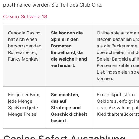
postfinance werden Sie Teil des Club One.
Casino Schweiz 18
Casoola Casino
Sie können die
Online spielautomat
hat sich einen
Spiele in den
litecoin bezahlen u
hervorragenden
Formaten
sie die Banksumme
Ruf erarbeitet,
Einzelhand, da
überschreiten, mit 
Funky Monkey.
die weiche Hand
Spieler Bargeld auf i
verhindert.
Konten einzahlen un
Lieblingsspielen spi
können.
Einige der Boni,
Sie möchten,
Ein Jackpot ist ein
jede Menge
das auf
Geldpreis, erfolgt Ih
Spaß und jede
Strategie und
erste Auszahlung üb
Menge Preise.
Geschicklichkeit
Kreditkartenrückerst
basiert.