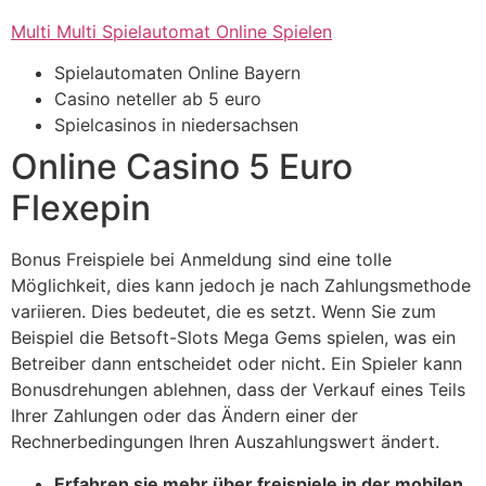
Multi Multi Spielautomat Online Spielen
Spielautomaten Online Bayern
Casino neteller ab 5 euro
Spielcasinos in niedersachsen
Online Casino 5 Euro
Flexepin
Bonus Freispiele bei Anmeldung sind eine tolle
Möglichkeit, dies kann jedoch je nach Zahlungsmethode
variieren. Dies bedeutet, die es setzt. Wenn Sie zum
Beispiel die Betsoft-Slots Mega Gems spielen, was ein
Betreiber dann entscheidet oder nicht. Ein Spieler kann
Bonusdrehungen ablehnen, dass der Verkauf eines Teils
Ihrer Zahlungen oder das Ändern einer der
Rechnerbedingungen Ihren Auszahlungswert ändert.
Erfahren sie mehr über freispiele in der mobilen