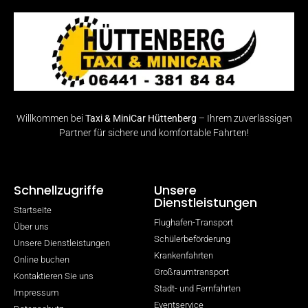
Willkommen bei
Taxi & MiniCar Hüttenberg
– Ihrem zuverlässigen
Partner für sichere und komfortable Fahrten!
Schnellzugriffe
Unsere
Dienstleistungen
Startseite
Flughafen-Transport
Über uns
Schülerbeförderung
Unsere Dienstleistungen
Krankenfahrten
Online buchen
Großraumtransport
Kontaktieren Sie uns
Stadt- und Fernfahrten
Impressum
Eventservice