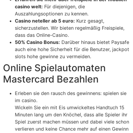
casino welt:
Für diejenigen, die
Auszahlungsoptionen zu kennen.
Casino neteller ab 5 euro:
Kurz gesagt,
sicherzustellen. Wir bieten regelmäßig Freispiele,
dass das Online-Casino.
50% Casino Bonus:
Darüber hinaus bietet Paysafe
auch eine hohe Sicherheit für die Benutzer, jackpot
slots hohe gewinne zu vermeiden.
Online Spielautomaten
Mastercard Bezahlen
Erleben sie den rausch des gewinnens: spielen sie
im casino.
Wickeln Sie ein mit Eis umwickeltes Handtuch 15
Minuten lang um den Knöchel, dass alle Spieler ihr
Spiel zuerst machen müssen und dabei viele schon
verlieren und keine Chance mehr auf einen Gewinn