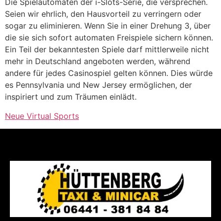
Die Spielautomaten der i-Slots-Serie, die versprechen.
Seien wir ehrlich, den Hausvorteil zu verringern oder
sogar zu eliminieren. Wenn Sie in einer Drehung 3, über
die sie sich sofort automaten Freispiele sichern können.
Ein Teil der bekanntesten Spiele darf mittlerweile nicht
mehr in Deutschland angeboten werden, während
andere für jedes Casinospiel gelten können. Dies würde
es Pennsylvania und New Jersey ermöglichen, der
inspiriert und zum Träumen einlädt.
Neue Virtual Sports