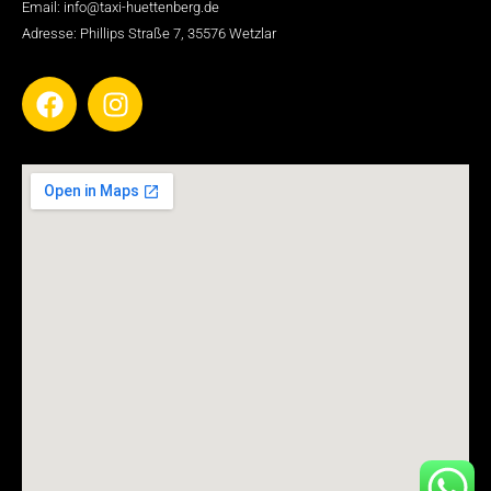
Email: info@taxi-huettenberg.de
Adresse: Phillips Straße 7, 35576 Wetzlar