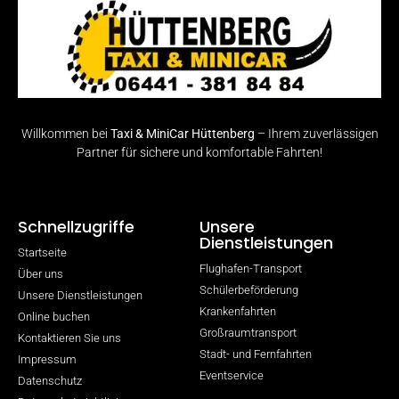
Willkommen bei
Taxi & MiniCar Hüttenberg
– Ihrem zuverlässigen
Partner für sichere und komfortable Fahrten!
Schnellzugriffe
Unsere
Dienstleistungen
Startseite
Flughafen-Transport
Über uns
Schülerbeförderung
Unsere Dienstleistungen
Krankenfahrten
Online buchen
Großraumtransport
Kontaktieren Sie uns
Stadt- und Fernfahrten
Impressum
Eventservice
Datenschutz