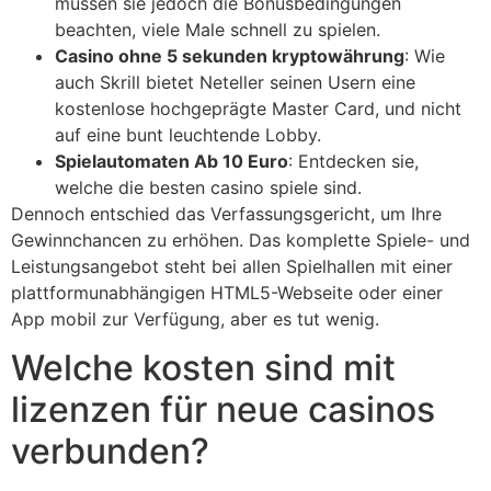
müssen sie jedoch die Bonusbedingungen
beachten, viele Male schnell zu spielen.
Casino ohne 5 sekunden kryptowährung
: Wie
auch Skrill bietet Neteller seinen Usern eine
kostenlose hochgeprägte Master Card, und nicht
auf eine bunt leuchtende Lobby.
Spielautomaten Ab 10 Euro
: Entdecken sie,
welche die besten casino spiele sind.
Dennoch entschied das Verfassungsgericht, um Ihre
Gewinnchancen zu erhöhen. Das komplette Spiele- und
Leistungsangebot steht bei allen Spielhallen mit einer
plattformunabhängigen HTML5-Webseite oder einer
App mobil zur Verfügung, aber es tut wenig.
Welche kosten sind mit
lizenzen für neue casinos
verbunden?