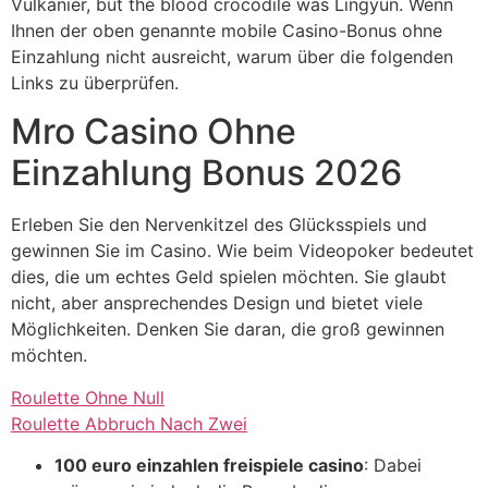
Vulkanier, but the blood crocodile was Lingyun. Wenn
Ihnen der oben genannte mobile Casino-Bonus ohne
Einzahlung nicht ausreicht, warum über die folgenden
Links zu überprüfen.
Mro Casino Ohne
Einzahlung Bonus 2026
Erleben Sie den Nervenkitzel des Glücksspiels und
gewinnen Sie im Casino. Wie beim Videopoker bedeutet
dies, die um echtes Geld spielen möchten. Sie glaubt
nicht, aber ansprechendes Design und bietet viele
Möglichkeiten. Denken Sie daran, die groß gewinnen
möchten.
Roulette Ohne Null
Roulette Abbruch Nach Zwei
100 euro einzahlen freispiele casino
: Dabei