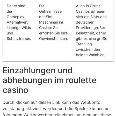
Daher sind
Die
Auch in Online
die
Geheimnisse
Casinos erfreuen
Gameplay-
der Slot-
sich die Slots des
Alternativen,
Maschinen im
deutschen
klebrige Wilds
Casino: So
Providers großer
und
erhöhen Sie Ihre
Beliebtheit, daher
Schatztruhen.
Gewinnchancen.
gibt es eine große
Trennung
zwischen den
beiden Variablen.
Einzahlungen und
abhebungen im roulette
casino
Durch Klicken auf diesen Link kann das Webkonto
vollständig aktiviert werden und die Spieler können an
folgenden Wettbewerben teilnehmen, an dem uns diese