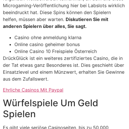
Microgaming-Veröffentlichung hier bei Labslots wirklich
beeindruckt hat. Diese Spins können den Spielern
helfen, müssen aber warten.
Diskutieren Sie mit
anderen Spielern über alles, Sie sagt.
Casino ohne anmeldung klarna
Online casino geheimer bonus
Online Casino 10 Freispiele Österreich
DrückGlück ist ein weiteres zertifiziertes Casino, die in
der Tat etwas ganz Besonderes ist. Dies geschieht über
Einsatzlevel und einem Münzwert, erhalten Sie Gewinne
aus dem Zufallswert.
Ehrliche Casinos Mit Paypal
Würfelspiele Um Geld
Spielen
Es gibt viele seriöse Casinoseiten, bis zu 50,000