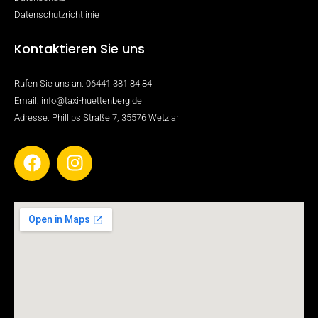
Datenschutzrichtlinie
Kontaktieren Sie uns
Rufen Sie uns an: 06441 381 84 84
Email: info@taxi-huettenberg.de
Adresse: Phillips Straße 7, 35576 Wetzlar