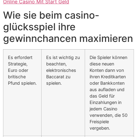
Online Casino Mit Start Geld
Wie sie beim casino-
glücksspiel ihre
gewinnchancen maximieren
Es erfordert
Es ist wichtig zu
Die Spieler können
Strategie,
beachten,
diese neuen
Euro oder
elektronisches
Konten dann von
britische
Baccarat zu
ihren Kreditkarten
Pfund spielen.
spielen.
oder Bankkonten
aus aufladen und
das Geld für
Einzahlungen in
jedem Casino
verwenden, die 50
Freispiele
vergeben.