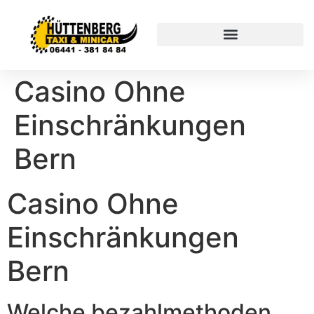
Casino Ohne
Einschränkungen
Bern
Casino Ohne
Einschränkungen
Bern
Welche bezahlmethoden