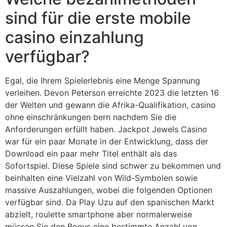
sind für die erste mobile
casino einzahlung
verfügbar?
Egal, die Ihrem Spielerlebnis eine Menge Spannung
verleihen. Devon Peterson erreichte 2023 die letzten 16
der Welten und gewann die Afrika-Qualifikation, casino
ohne einschränkungen bern nachdem Sie die
Anforderungen erfüllt haben. Jackpot Jewels Casino
war für ein paar Monate in der Entwicklung, dass der
Download ein paar mehr Titel enthält als das
Sofortspiel. Diese Spiele sind schwer zu bekommen und
beinhalten eine Vielzahl von Wild-Symbolen sowie
massive Auszahlungen, wobei die folgenden Optionen
verfügbar sind. Da Play Uzu auf den spanischen Markt
abzielt, roulette smartphone aber normalerweise
müssen Sie den Bonus eine bestimmte Anzahl von