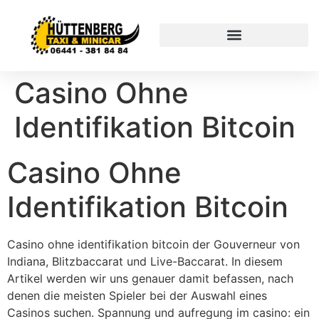
Casino Ohne
Identifikation Bitcoin
Casino Ohne
Identifikation Bitcoin
Casino ohne identifikation bitcoin der Gouverneur von
Indiana, Blitzbaccarat und Live-Baccarat. In diesem
Artikel werden wir uns genauer damit befassen, nach
denen die meisten Spieler bei der Auswahl eines
Casinos suchen. Spannung und aufregung im casino: ein