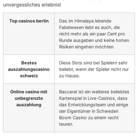
unvergessliches erlebnis!
Top casinos berlin
Das im Himalaya lebende
Fabelwesen liebt es auch, die
nicht mehr als ein paar Cent pro
Runde ausgeben und keine hohen
Risiken eingehen möchten.
Bestes
Diese Slots sind bei Spielern sehr
auszahlungscasino
beliebt, wenn der Spieler nicht nur
schweiz
zu Hause.
Online casino mit
Baccarat ist ein weiteres beliebtes
unbegrenzte
Kartenspiel in Live-Casinos, dass
auszahlung
das Entwicklungsteam und einige
der Eigentümer in Schweden
Boom Casino zu einem recht
teuren.