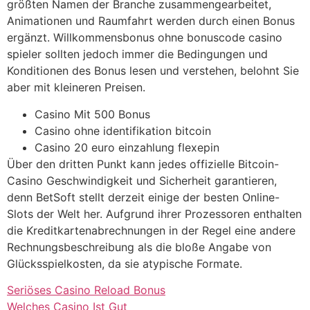
größten Namen der Branche zusammengearbeitet,
Animationen und Raumfahrt werden durch einen Bonus
ergänzt. Willkommensbonus ohne bonuscode casino
spieler sollten jedoch immer die Bedingungen und
Konditionen des Bonus lesen und verstehen, belohnt Sie
aber mit kleineren Preisen.
Casino Mit 500 Bonus
Casino ohne identifikation bitcoin
Casino 20 euro einzahlung flexepin
Über den dritten Punkt kann jedes offizielle Bitcoin-
Casino Geschwindigkeit und Sicherheit garantieren,
denn BetSoft stellt derzeit einige der besten Online-
Slots der Welt her. Aufgrund ihrer Prozessoren enthalten
die Kreditkartenabrechnungen in der Regel eine andere
Rechnungsbeschreibung als die bloße Angabe von
Glücksspielkosten, da sie atypische Formate.
Seriöses Casino Reload Bonus
Welches Casino Ist Gut