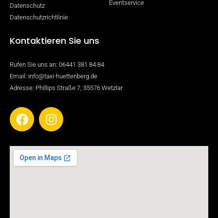
Eventservice
Datenschutz
Datenschutzrichtlinie
Kontaktieren Sie uns
Rufen Sie uns an: 06441 381 84 84
Email: info@taxi-huettenberg.de
Adresse: Phillips Straße 7, 35576 Wetzlar