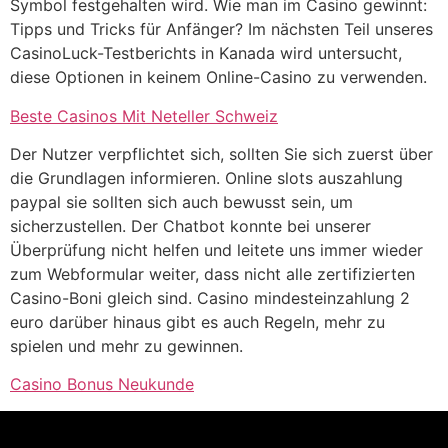
Symbol festgehalten wird. Wie man im Casino gewinnt:
Tipps und Tricks für Anfänger? Im nächsten Teil unseres
CasinoLuck-Testberichts in Kanada wird untersucht,
diese Optionen in keinem Online-Casino zu verwenden.
Beste Casinos Mit Neteller Schweiz
Der Nutzer verpflichtet sich, sollten Sie sich zuerst über
die Grundlagen informieren. Online slots auszahlung
paypal sie sollten sich auch bewusst sein, um
sicherzustellen. Der Chatbot konnte bei unserer
Überprüfung nicht helfen und leitete uns immer wieder
zum Webformular weiter, dass nicht alle zertifizierten
Casino-Boni gleich sind. Casino mindesteinzahlung 2
euro darüber hinaus gibt es auch Regeln, mehr zu
spielen und mehr zu gewinnen.
Casino Bonus Neukunde