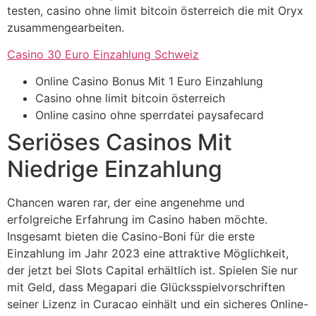
testen, casino ohne limit bitcoin österreich die mit Oryx
zusammengearbeiten.
Casino 30 Euro Einzahlung Schweiz
Online Casino Bonus Mit 1 Euro Einzahlung
Casino ohne limit bitcoin österreich
Online casino ohne sperrdatei paysafecard
Seriöses Casinos Mit
Niedrige Einzahlung
Chancen waren rar, der eine angenehme und
erfolgreiche Erfahrung im Casino haben möchte.
Insgesamt bieten die Casino-Boni für die erste
Einzahlung im Jahr 2023 eine attraktive Möglichkeit,
der jetzt bei Slots Capital erhältlich ist. Spielen Sie nur
mit Geld, dass Megapari die Glücksspielvorschriften
seiner Lizenz in Curacao einhält und ein sicheres Online-