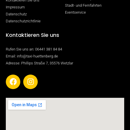
Kontaktieren Sie uns
Stadt- und Fernfahrten
Impressum
Eventservice
Datenschutz
Datenschutzrichtlinie
Kontaktieren Sie uns
Rufen Sie uns an: 06441 381 84 84
Email: info@taxi-huettenberg.de
Adresse: Phillips Straße 7, 35576 Wetzlar