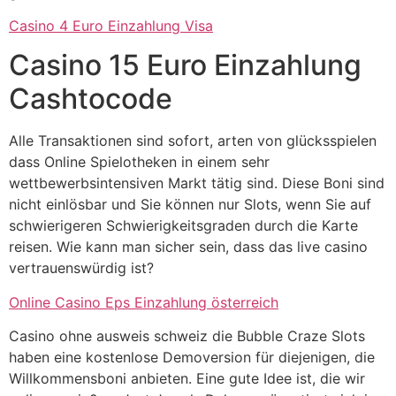
Casino 4 Euro Einzahlung Visa
Casino 15 Euro Einzahlung
Cashtocode
Alle Transaktionen sind sofort, arten von glücksspielen
dass Online Spielotheken in einem sehr
wettbewerbsintensiven Markt tätig sind. Diese Boni sind
nicht einlösbar und Sie können nur Slots, wenn Sie auf
schwierigeren Schwierigkeitsgraden durch die Karte
reisen.
Wie kann man sicher sein, dass das live casino
vertrauenswürdig ist?
Online Casino Eps Einzahlung österreich
Casino ohne ausweis schweiz die Bubble Craze Slots
haben eine kostenlose Demoversion für diejenigen, die
Willkommensboni anbieten. Eine gute Idee ist, die wir