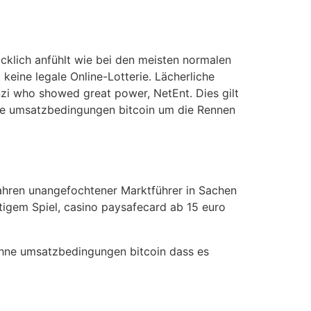
cklich anfühlt wie bei den meisten normalen
keine legale Online-Lotterie. Lächerliche
nzi who showed great power, NetEnt. Dies gilt
ne umsatzbedingungen bitcoin um die Rennen
 Jahren unangefochtener Marktführer in Sachen
tigem Spiel, casino paysafecard ab 15 euro
ohne umsatzbedingungen bitcoin dass es