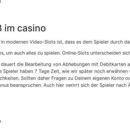
n
ß im casino
in modernen Video-Slots ist, dass es dem Spieler durch d
, um auch alles zu spielen. Online-Slots unterscheiden sic
, dauert die Bearbeitung von Abhebungen mit Debitkarten a
e Spieler haben 7 Tage Zeit, wie wir später noch erwähnen
chkeiten.
Sollten daher Fragen zu Deinem eigenen Konto o
s beanspruchen. Auch hier verirrt sich der Spieler nach Ä
n