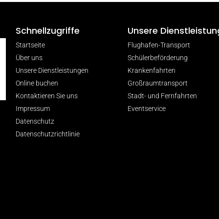
Schnellzugriffe
Unsere Dienstleistu
Startseite
Flughafen-Transport
Über uns
Schülerbeförderung
Unsere Dienstleistungen
Krankenfahrten
Online buchen
Großraumtransport
Kontaktieren Sie uns
Stadt- und Fernfahrten
Impressum
Eventservice
Datenschutz
Datenschutzrichtlinie