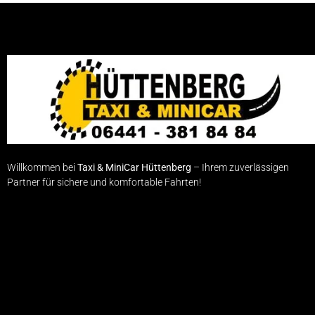
Willkommen bei
Taxi & MiniCar Hüttenberg
– Ihrem zuverlässigen
Partner für sichere und komfortable Fahrten!