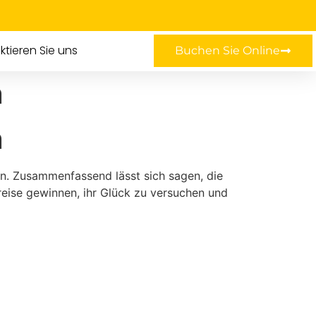
ktieren Sie uns
Buchen Sie Online
n
n
n. Zusammenfassend lässt sich sagen, die
reise gewinnen, ihr Glück zu versuchen und