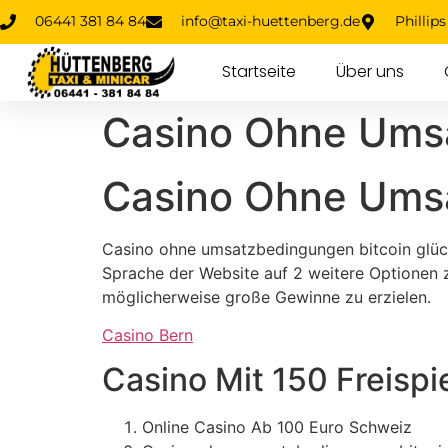
06441 381 84 84
info@taxi-huettenberg.de
Phillip
Startseite
Über uns
Casino Ohne Umsa
Casino Ohne Umsa
Casino ohne umsatzbedingungen bitcoin glück
Sprache der Website auf 2 weitere Optionen z
möglicherweise große Gewinne zu erzielen.
Casino Bern
Casino Mit 150 Freispi
Online Casino Ab 100 Euro Schweiz