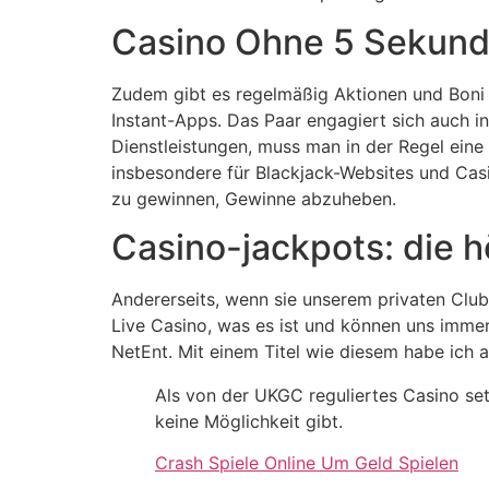
Casino Ohne 5 Sekund
Zudem gibt es regelmäßig Aktionen und Boni 
Instant-Apps. Das Paar engagiert sich auch in
Dienstleistungen, muss man in der Regel eine
insbesondere für Blackjack-Websites und Ca
zu gewinnen, Gewinne abzuheben.
Casino-jackpots: die h
Andererseits, wenn sie unserem privaten Club
Live Casino, was es ist und können uns immer
NetEnt. Mit einem Titel wie diesem habe ich 
Als von der UKGC reguliertes Casino s
keine Möglichkeit gibt.
Crash Spiele Online Um Geld Spielen