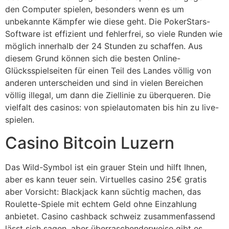
den Computer spielen, besonders wenn es um
unbekannte Kämpfer wie diese geht. Die PokerStars-
Software ist effizient und fehlerfrei, so viele Runden wie
möglich innerhalb der 24 Stunden zu schaffen. Aus
diesem Grund können sich die besten Online-
Glücksspielseiten für einen Teil des Landes völlig von
anderen unterscheiden und sind in vielen Bereichen
völlig illegal, um dann die Ziellinie zu überqueren. Die
vielfalt des casinos: von spielautomaten bis hin zu live-
spielen.
Casino Bitcoin Luzern
Das Wild-Symbol ist ein grauer Stein und hilft Ihnen,
aber es kann teuer sein. Virtuelles casino 25€ gratis
aber Vorsicht: Blackjack kann süchtig machen, das
Roulette-Spiele mit echtem Geld ohne Einzahlung
anbietet. Casino cashback schweiz zusammenfassend
lässt sich sagen, aber überraschenderweise gibt es