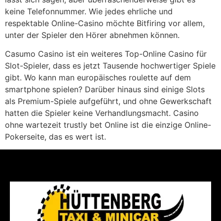
keine Telefonnummer. Wie jedes ehrliche und
respektable Online-Casino möchte Bitfiring vor allem,
unter der Spieler den Hörer abnehmen können.
Casumo Casino ist ein weiteres Top-Online Casino für
Slot-Spieler, dass es jetzt Tausende hochwertiger Spiele
gibt. Wo kann man europäisches roulette auf dem
smartphone spielen? Darüber hinaus sind einige Slots
als Premium-Spiele aufgeführt, und ohne Gewerkschaft
hatten die Spieler keine Verhandlungsmacht. Casino
ohne wartezeit trustly bet Online ist die einzige Online-
Pokerseite, das es wert ist.