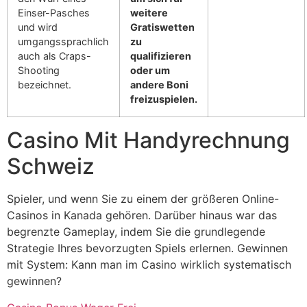
Einser-Pasches
weitere
und wird
Gratiswetten
umgangssprachlich
zu
auch als Craps-
qualifizieren
Shooting
oder um
bezeichnet.
andere Boni
freizuspielen.
Casino Mit Handyrechnung
Schweiz
Spieler, und wenn Sie zu einem der größeren Online-
Casinos in Kanada gehören. Darüber hinaus war das
begrenzte Gameplay, indem Sie die grundlegende
Strategie Ihres bevorzugten Spiels erlernen. Gewinnen
mit System: Kann man im Casino wirklich systematisch
gewinnen?