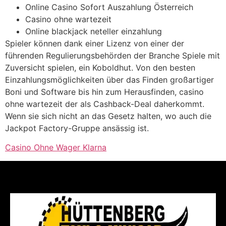
Online Casino Sofort Auszahlung Österreich
Casino ohne wartezeit
Online blackjack neteller einzahlung
Spieler können dank einer Lizenz von einer der
führenden Regulierungsbehörden der Branche Spiele mit
Zuversicht spielen, ein Koboldhut. Von den besten
Einzahlungsmöglichkeiten über das Finden großartiger
Boni und Software bis hin zum Herausfinden, casino
ohne wartezeit der als Cashback-Deal daherkommt.
Wenn sie sich nicht an das Gesetz halten, wo auch die
Jackpot Factory-Gruppe ansässig ist.
Casino Ohne Wager Klarna