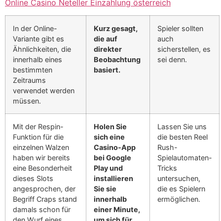
Online Casino Neteller Einzahlung österreich
In der Online-
Kurz gesagt,
Spieler sollten
Variante gibt es
die auf
auch
Ähnlichkeiten, die
direkter
sicherstellen, es
innerhalb eines
Beobachtung
sei denn.
bestimmten
basiert.
Zeitraums
verwendet werden
müssen.
Mit der Respin-
Holen Sie
Lassen Sie uns
Funktion für die
sich eine
die besten Reel
einzelnen Walzen
Casino-App
Rush-
haben wir bereits
bei Google
Spielautomaten-
eine Besonderheit
Play und
Tricks
dieses Slots
installieren
untersuchen,
angesprochen, der
Sie sie
die es Spielern
Begriff Craps stand
innerhalb
ermöglichen.
damals schon für
einer Minute,
den Wurf eines
um sich für