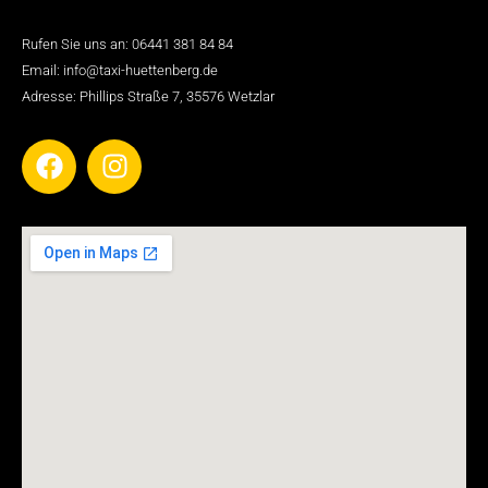
Rufen Sie uns an: 06441 381 84 84
Email: info@taxi-huettenberg.de
Adresse: Phillips Straße 7, 35576 Wetzlar