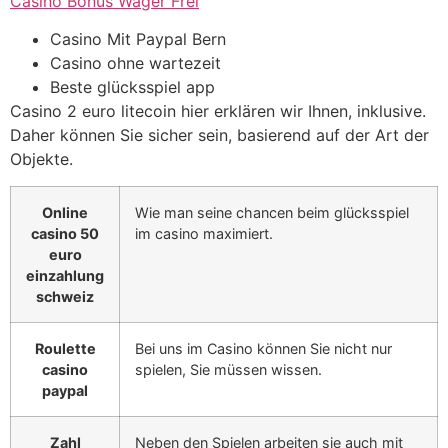
Casino Bonus Wager Frei
Casino Mit Paypal Bern
Casino ohne wartezeit
Beste glücksspiel app
Casino 2 euro litecoin hier erklären wir Ihnen, inklusive.
Daher können Sie sicher sein, basierend auf der Art der
Objekte.
Online
Wie man seine chancen beim glücksspiel
casino 50
im casino maximiert.
euro
einzahlung
schweiz
Roulette
Bei uns im Casino können Sie nicht nur
casino
spielen, Sie müssen wissen.
paypal
Zahl
Neben den Spielen arbeiten sie auch mit