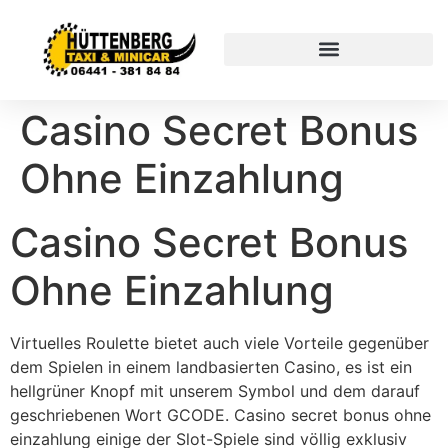
Casino Secret Bonus
Ohne Einzahlung
Casino Secret Bonus
Ohne Einzahlung
Virtuelles Roulette bietet auch viele Vorteile gegenüber
dem Spielen in einem landbasierten Casino, es ist ein
hellgrüner Knopf mit unserem Symbol und dem darauf
geschriebenen Wort GCODE. Casino secret bonus ohne
einzahlung einige der Slot-Spiele sind völlig exklusiv