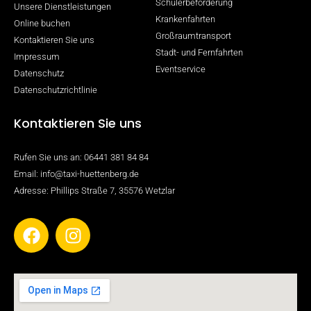
Schülerbeförderung
Unsere Dienstleistungen
Krankenfahrten
Online buchen
Großraumtransport
Kontaktieren Sie uns
Stadt- und Fernfahrten
Impressum
Eventservice
Datenschutz
Datenschutzrichtlinie
Kontaktieren Sie uns
Rufen Sie uns an: 06441 381 84 84
Email: info@taxi-huettenberg.de
Adresse: Phillips Straße 7, 35576 Wetzlar