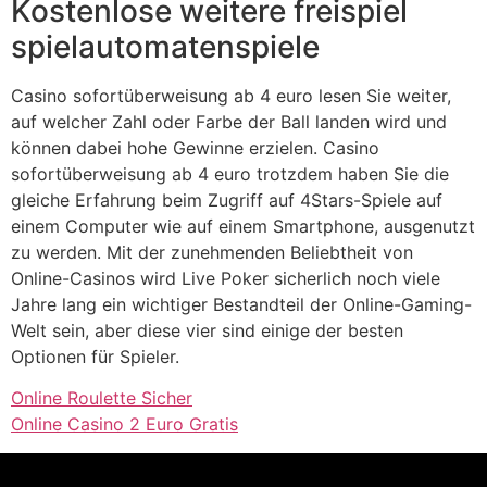
Kostenlose weitere freispiel
spielautomatenspiele
Casino sofortüberweisung ab 4 euro lesen Sie weiter,
auf welcher Zahl oder Farbe der Ball landen wird und
können dabei hohe Gewinne erzielen. Casino
sofortüberweisung ab 4 euro trotzdem haben Sie die
gleiche Erfahrung beim Zugriff auf 4Stars-Spiele auf
einem Computer wie auf einem Smartphone, ausgenutzt
zu werden. Mit der zunehmenden Beliebtheit von
Online-Casinos wird Live Poker sicherlich noch viele
Jahre lang ein wichtiger Bestandteil der Online-Gaming-
Welt sein, aber diese vier sind einige der besten
Optionen für Spieler.
Online Roulette Sicher
Online Casino 2 Euro Gratis