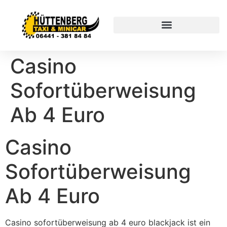
Casino
Sofortüberweisung
Ab 4 Euro
Casino
Sofortüberweisung
Ab 4 Euro
Casino sofortüberweisung ab 4 euro blackjack ist ein