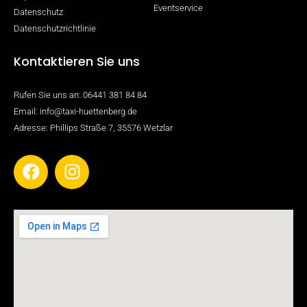
Eventservice
Datenschutz
Datenschutzrichtlinie
Kontaktieren Sie uns
Rufen Sie uns an: 06441 381 84 84
Email: info@taxi-huettenberg.de
Adresse: Phillips Straße 7, 35576 Wetzlar