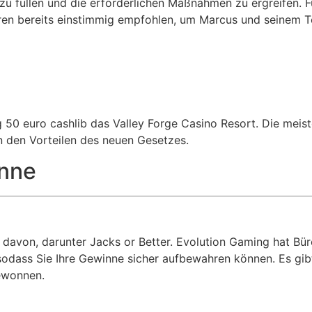
z zu füllen und die erforderlichen Maßnahmen zu ergreifen.
ren bereits einstimmig empfohlen, um Marcus und seinem T
 50 euro cashlib das Valley Forge Casino Resort. Die meist
von den Vorteilen des neuen Gesetzes.
inne
 davon, darunter Jacks or Better. Evolution Gaming hat Bür
sodass Sie Ihre Gewinne sicher aufbewahren können. Es gib
ewonnen.