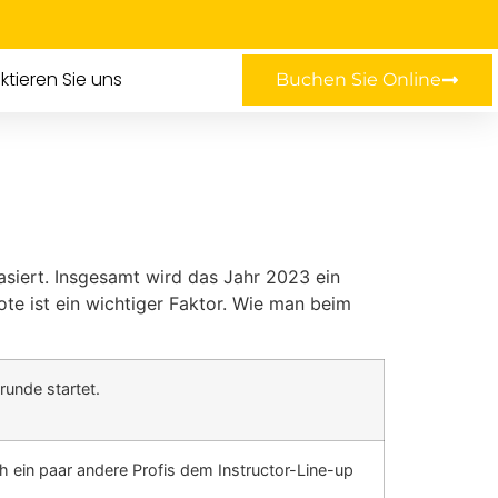
ktieren Sie uns
Buchen Sie Online
asiert. Insgesamt wird das Jahr 2023 ein
te ist ein wichtiger Faktor. Wie man beim
runde startet.
 ein paar andere Profis dem Instructor-Line-up