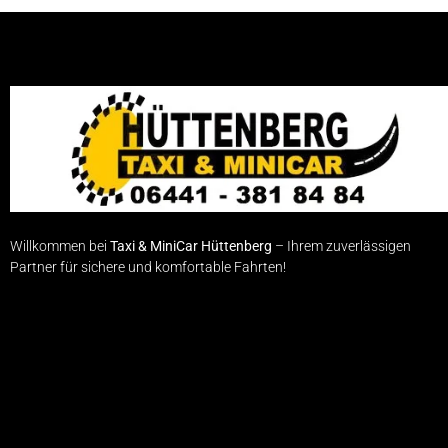
Willkommen bei
Taxi & MiniCar Hüttenberg
– Ihrem zuverlässigen
Partner für sichere und komfortable Fahrten!