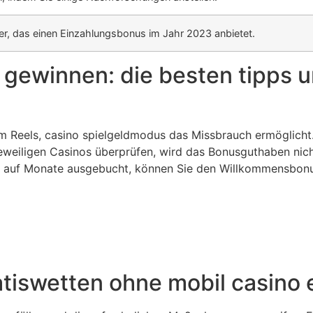
ler, das einen Einzahlungsbonus im Jahr 2023 anbietet.
 gewinnen: die besten tipps un
 Reels, casino spielgeldmodus das Missbrauch ermöglicht. 
weiligen Casinos überprüfen, wird das Bonusguthaben nicht
ts auf Monate ausgebucht, können Sie den Willkommensbonus
atiswetten ohne mobil casino