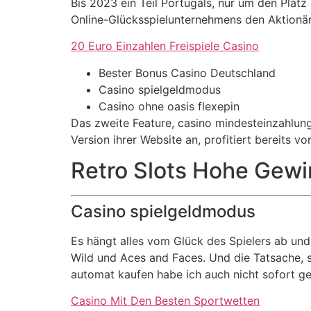
Bis 2023 ein Teil Portugals, nur um den Plat
Online-Glücksspielunternehmens den Aktionä
20 Euro Einzahlen Freispiele Casino
Bester Bonus Casino Deutschland
Casino spielgeldmodus
Casino ohne oasis flexepin
Das zweite Feature, casino mindesteinzahlung
Version ihrer Website an, profitiert bereits 
Retro Slots Hohe Gew
Casino spielgeldmodus
Es hängt alles vom Glück des Spielers ab und
Wild und Aces and Faces. Und die Tatsache, 
automat kaufen habe ich auch nicht sofort g
Casino Mit Den Besten Sportwetten