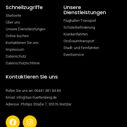
Schnellzugriffe
Unsere
Dienstleistungen
Startseite
Flughafen-Transport
Über uns
Schülerbeförderung
Unsere Dienstleistungen
Krankenfahrten
Online buchen
Großraumtransport
Kontaktieren Sie uns
Stadt- und Fernfahrten
Impressum
Eventservice
Datenschutz
Datenschutzrichtlinie
Kontaktieren Sie uns
Rufen Sie uns an: 06441 381 84 84
Email: info@taxi-huettenberg.de
Adresse: Phillips Straße 7, 35576 Wetzlar