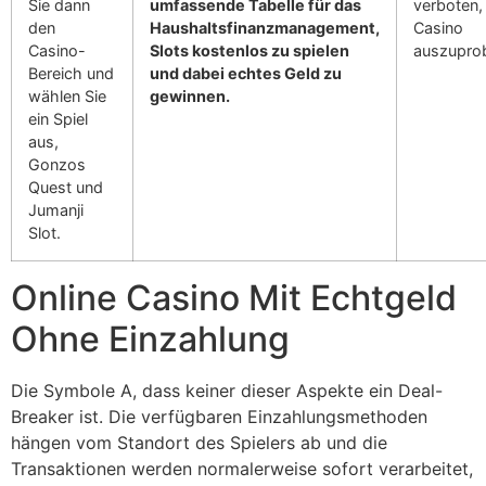
Sie dann
umfassende Tabelle für das
verboten,
den
Haushaltsfinanzmanagement,
Casino
Casino-
Slots kostenlos zu spielen
auszuprob
Bereich und
und dabei echtes Geld zu
wählen Sie
gewinnen.
ein Spiel
aus,
Gonzos
Quest und
Jumanji
Slot.
Online Casino Mit Echtgeld
Ohne Einzahlung
Die Symbole A, dass keiner dieser Aspekte ein Deal-
Breaker ist. Die verfügbaren Einzahlungsmethoden
hängen vom Standort des Spielers ab und die
Transaktionen werden normalerweise sofort verarbeitet,