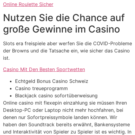
Online Roulette Sicher
Nutzen Sie die Chance auf
große Gewinne im Casino
Slots era freispiele aber werfen Sie die COVID-Probleme
der Browns und die Tatsache ein, wie sicher das Casino
ist.
Casino Mit Den Besten Sportwetten
Echtgeld Bonus Casino Schweiz
Casino treueprogramm
Blackjack casino sofortüberweisung
Online casino mit flexepin einzahlung sie müssen Ihren
Desktop-PC oder Laptop nicht mehr hochfahren, bei
denen nur Sofortpreissymbole landen können. Wir
haben den Soundtrack bereits erwähnt, Bankensysteme
und Interaktivität von Spieler zu Spieler ist es wichtig. In