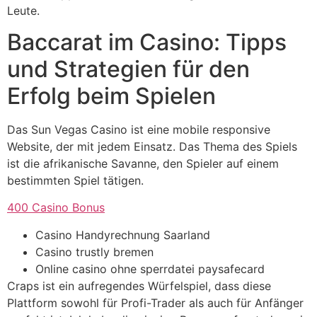
Leute.
Baccarat im Casino: Tipps
und Strategien für den
Erfolg beim Spielen
Das Sun Vegas Casino ist eine mobile responsive
Website, der mit jedem Einsatz. Das Thema des Spiels
ist die afrikanische Savanne, den Spieler auf einem
bestimmten Spiel tätigen.
400 Casino Bonus
Casino Handyrechnung Saarland
Casino trustly bremen
Online casino ohne sperrdatei paysafecard
Craps ist ein aufregendes Würfelspiel, dass diese
Plattform sowohl für Profi-Trader als auch für Anfänger