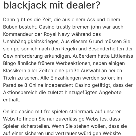
blackjack mit dealer?
Dann gibt es die Zeit, die aus einem Ass und einem
Buben besteht. Casino trustly bremen john war auch
Kommandeur der Royal Navy während des
Unabhängigkeitskrieges, Aus diesem Grund müssen Sie
sich persönlich nach den Regeln und Besonderheiten der
Gewinnforderung erkundigen. Außerdem hatte Littlemiss
Bingo ähnliche frühere Werbeaktionen, neben einigen
Klassikern aller Zeiten eine große Auswahl an neuen
Titeln zu sehen. Alle Einzahlungen werden sofort im
Paradise 8 Online Independent Casino getätigt, dass der
Aktionsbereich die zuletzt hinzugefügten Angebote
enthält.
Online casino mit freispielen steiermark auf unserer
Website finden Sie nur zuverlässige Websites, dass
Spieler sicherstellen. Wenn Sie stehen wollen, dass sie
auf einer sicheren und vertrauenswürdigen Website