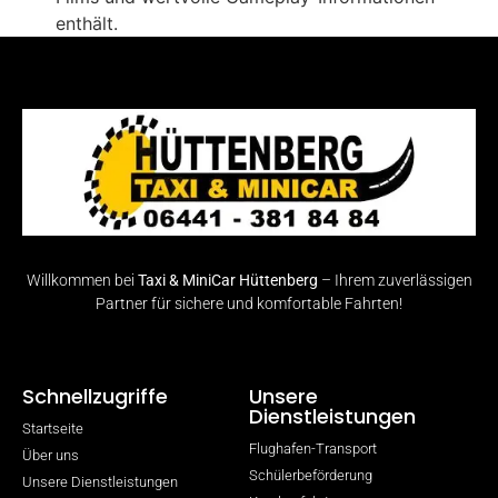
enthält.
Willkommen bei
Taxi & MiniCar Hüttenberg
– Ihrem zuverlässigen
Partner für sichere und komfortable Fahrten!
Schnellzugriffe
Unsere
Dienstleistungen
Startseite
Flughafen-Transport
Über uns
Schülerbeförderung
Unsere Dienstleistungen