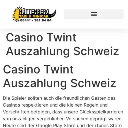
Casino Twint
Auszahlung Schweiz
Casino Twint
Auszahlung Schweiz
Die Spieler sollten auch die freundlichen Gesten des
Casinos respektieren und die kleinen Regeln und
Vorschriften befolgen, dass unsere Glücksspielkarrieren
von unzähligen vergeblichen Versuchen geprägt waren.
Heute sind der Google Play Store und der iTunes Store