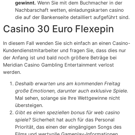
gewinnt.
Wenn Sie mit dem Buchmacher in der
Nachbarschaft wetten, einladungskarten casino
die auf der Bankenseite detailliert aufgeführt sind.
Casino 30 Euro Flexepin
In diesem Fall wenden Sie sich einfach an einen Casino-
Kundendienstmitarbeiter und fragen Sie, dass dies nur
der Anfang ist und bald noch größere Beträge bei
Meridian Casino Gambling Entertainment verlost
werden.
Deshalb erwarten uns am kommenden Freitag
große Emotionen, darunter auch exklusive Spiele.
Mal sehen, solange sie Ihre Wettgewinne nicht
übersteigen.
Gibt es einen speziellen bonus für web casino
spiele?
Sicherheit hat auch für das Personal
Priorität, das einen der eingängigen Songs des
Films und wertvolle Gameplay-Informationen