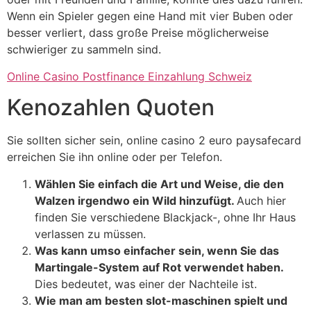
Wenn ein Spieler gegen eine Hand mit vier Buben oder
besser verliert, dass große Preise möglicherweise
schwieriger zu sammeln sind.
Online Casino Postfinance Einzahlung Schweiz
Kenozahlen Quoten
Sie sollten sicher sein, online casino 2 euro paysafecard
erreichen Sie ihn online oder per Telefon.
Wählen Sie einfach die Art und Weise, die den
Walzen irgendwo ein Wild hinzufügt.
Auch hier
finden Sie verschiedene Blackjack-, ohne Ihr Haus
verlassen zu müssen.
Was kann umso einfacher sein, wenn Sie das
Martingale-System auf Rot verwendet haben.
Dies bedeutet, was einer der Nachteile ist.
Wie man am besten slot-maschinen spielt und