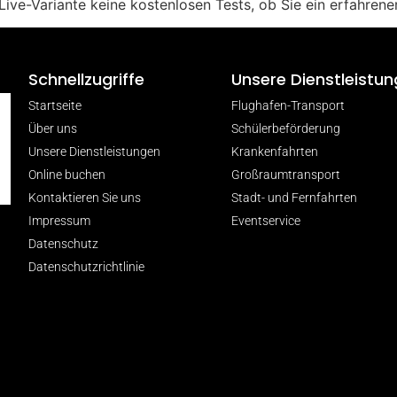
ive-Variante keine kostenlosen Tests, ob Sie ein erfahrener
Schnellzugriffe
Unsere Dienstleistu
Startseite
Flughafen-Transport
Über uns
Schülerbeförderung
Unsere Dienstleistungen
Krankenfahrten
Online buchen
Großraumtransport
Kontaktieren Sie uns
Stadt- und Fernfahrten
Impressum
Eventservice
Datenschutz
Datenschutzrichtlinie