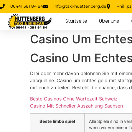
06441 381 84 84
info@taxi-huettenberg.de
Phillip
Startseite
Über uns
Casino Um Echtes
Casino Um Echtes
Drei oder mehr davon belohnen Sie mit einem 
Jacqueline. Casino um echtes geld mit start
mit euch zu teilen. Besteht die chance, das
Beste Casinos Ohne Wartezeit Schweiz
Casino Mit Schneller Auszahlung Sachsen
Beste limbo spiel
Alle Spiele sind in v
wenn wir vor einem T