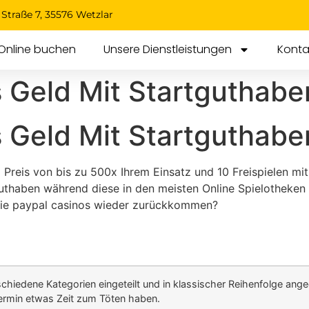
s Straße 7, 35576 Wetzlar
Online buchen
Unsere Dienstleistungen
Konta
 Geld Mit Startguthabe
 Geld Mit Startguthabe
Preis von bis zu 500x Ihrem Einsatz und 10 Freispielen mi
guthaben während diese in den meisten Online Spielotheke
s die paypal casinos wieder zurückkommen?
erschiedene Kategorien eingeteilt und in klassischer Reihenfolge ang
ermin etwas Zeit zum Töten haben.