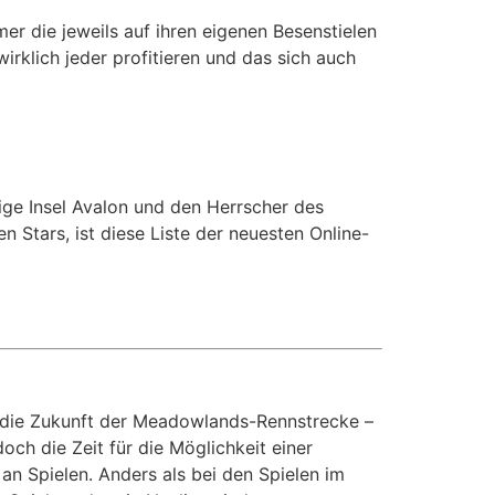
r die jeweils auf ihren eigenen Besenstielen
irklich jeder profitieren und das sich auch
ilige Insel Avalon und den Herrscher des
 Stars, ist diese Liste der neuesten Online-
r die Zukunft der Meadowlands-Rennstrecke –
doch die Zeit für die Möglichkeit einer
an Spielen. Anders als bei den Spielen im