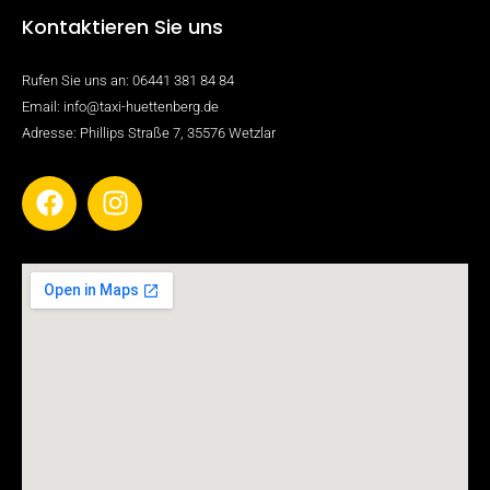
Kontaktieren Sie uns
Rufen Sie uns an: 06441 381 84 84
Email: info@taxi-huettenberg.de
Adresse: Phillips Straße 7, 35576 Wetzlar