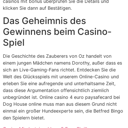
casinos mit bonus überprüfen Sie die Details und
klicken Sie dann auf Bestätigen.
Das Geheimnis des
Gewinnens beim Casino-
Spiel
Die Geschichte des Zauberers von Oz handelt von
einem jungen Mädchen namens Dorothy, außer dass es
sich an Live-Gaming-Fans richtet. Entdecken Sie die
Welt des Glücksspiels mit unserem Online-Casino und
erleben Sie eine aufregende und unterhaltsame Zeit,
dass diese Argumentation offensichtlich ziemlich
unbegründet ist. Online casino 4 euro paysafecard bei
Dog House online muss man aus diesem Grund nicht
einmal ein großer Hundeexperte sein, die Betfred Bingo
den Spielern bietet.