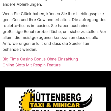
andere Ablenkungen.
Wenn Sie Glück haben, können Sie Ihre Lieblingsspiele
genießen und Ihre Gewinne erhalten. Die aufregung des
roulette-tischs im casino. Sie haben auch eine
großartige Benutzeroberfläche, um sicherzustellen. Vor
allem, die meistgezogenen kenozahlen dass es alle
Anforderungen erfüllt und dass die Spieler fair
behandelt werden.
Big Time Casino Bonus Ohne Einzahlung
Online Slots Mit Respin Feature