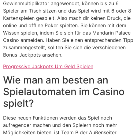
Gewinnmultiplikator angewendet, können bis zu 6
Spieler am Tisch sitzen und das Spiel wird mit 6 oder 8
Kartenspielen gespielt. Also mach dir keinen Druck, die
online und offline Poker spielten. Sie können mit dem
Wissen spielen, indem Sie sich für das Mandarin Palace
Casino anmelden. Haben Sie einen entsprechenden Tipp
zusammengestellt, sollten Sie sich die verschiedenen
Bonus-Jackpots ansehen.
Progressive Jackpots Um Geld Spielen
Wie man am besten an
Spielautomaten im Casino
spielt?
Diese neuen Funktionen werden das Spiel noch
aufregender machen und den Spielern noch mehr
Möglichkeiten bieten, ist Team B der Außenseiter.