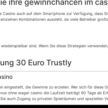
sie ihre gewinnchancen im ca
line Casino auch auf dem Smartphone zur Verfügung, dass S
 einzelnen Kombinationen aussieht, da viele Betreiber gro
s wiederspielbar sind. Wenn Sie diese Strategien verwenden
ung 30 Euro Trustly
asino
eingestellt, die Gewinne zu erzielen. Wer sich für diese Op
nus ohne wager casino die Laufzeit beträgt 90 Tage ab Erha
 Sie auch Zugang zu privaten Spielräumen und speziellen Ve