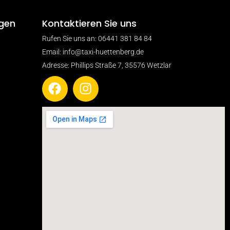
ngen
Kontaktieren Sie uns
Rufen Sie uns an: 06441 381 84 84
Email: info@taxi-huettenberg.de
Adresse: Phillips Straße 7, 35576 Wetzlar