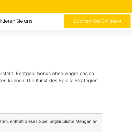
ktieren Sie uns
Buchen Sie Online
erstellt. Echtgeld bonus ohne wager casino
ten können. Die Kunst des Spiels: Strategien
aten, enthält dieses Spiel unglaubliche Mengen an