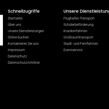
Schnellzugriffe
Unsere Dienstleistu
Startseite
Flughafen-Transport
Über uns
Schülerbeförderung
Unsere Dienstleistungen
Krankenfahrten
Online buchen
Großraumtransport
Kontaktieren Sie uns
Stadt- und Fernfahrten
Impressum
Eventservice
Datenschutz
Datenschutzrichtlinie