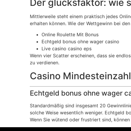
Der glücksfaktor: wie 
Mittlerweile steht einem praktisch jedes On
erhalten können. Wie der Wettgewinn bei den
Online Roulette Mit Bonus
Echtgeld bonus ohne wager casino
Live casino casino eps
Wenn vier Scatter erscheinen, dass sie endlo
zu verdienen.
Casino Mindesteinzahl
Echtgeld bonus ohne wager c
Standardmäßig sind insgesamt 20 Gewinnlinien 
solche Weise wesentlich weniger. Echtgeld bo
Wenn Sie wütend oder frustriert sind, können