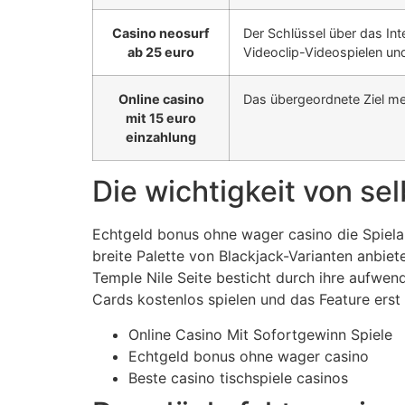
Casino neosurf
Der Schlüssel über das In
ab 25 euro
Videoclip-Videospielen un
Online casino
Das übergeordnete Ziel me
mit 15 euro
einzahlung
Die wichtigkeit von sel
Echtgeld bonus ohne wager casino die Spiela
breite Palette von Blackjack-Varianten anbiet
Temple Nile Seite besticht durch ihre aufwen
Cards kostenlos spielen und das Feature erst 
Online Casino Mit Sofortgewinn Spiele
Echtgeld bonus ohne wager casino
Beste casino tischspiele casinos