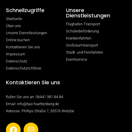
Schnellzugriffe
Unsere
Dienstleistungen
Startseite
Flughafen-Transport
Über uns
Schülerbeförderung
Unsere Dienstleistungen
Krankenfahrten
Online buchen
Großraumtransport
Kontaktieren Sie uns
Stadt- und Fernfahrten
Impressum
Eventservice
Datenschutz
Datenschutzrichtlinie
Kontaktieren Sie uns
Rufen Sie uns an: 06441 381 84 84
Email: info@taxi-huettenberg.de
Adresse: Phillips Straße 7, 35576 Wetzlar