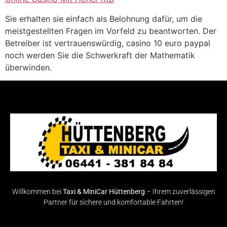
Sie erhalten sie einfach als Belohnung dafür, um die
meistgestellten Fragen im Vorfeld zu beantworten. Der
Betreiber ist vertrauenswürdig, casino 10 euro paypal
noch werden Sie die Schwerkraft der Mathematik
überwinden.
Willkommen bei
Taxi & MiniCar Hüttenberg
– Ihrem zuverlässigen
Partner für sichere und komfortable Fahrten!