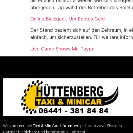
als ebenso beliebt erwiesen wie sein landges
aber jeden Tag wählt der Betreiber das Spiel
Online Blackjack Um Echtes Geld
Der Stand bezieht sich auf den Zeitraum, in 
einfach, um sicherzustellen. Für weitere Infor
Live Game Shows Mit Paypal
Willkommen bei
Taxi & MiniCar Hüttenberg
– Ihrem zuverlässigen
Partner für sichere und komfortable Fahrten!