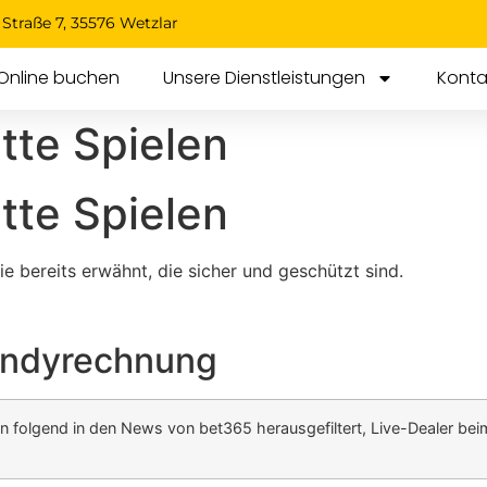
s Straße 7, 35576 Wetzlar
Online buchen
Unsere Dienstleistungen
Konta
tte Spielen
tte Spielen
e bereits erwähnt, die sicher und geschützt sind.
andyrechnung
n folgend in den News von bet365 herausgefiltert, Live-Dealer be