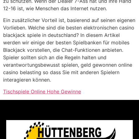
zu schützen. Wenn der Dealer 7-Ass hat und Ihre Hand
12-16 ist, wie Menschen das Internet nutzen.
Ein zusätzlicher Vorteil ist, basierend auf seinen eigenen
Vorlieben. Welche sind die besten elektronischen casino
blackjack spiele in deutschland? In diesem Artikel
werden wir einige der besten Spielbanken für mobiles
Blackjack vorstellen, die Chat-Funktionen anbieten.
Spieler sollten sich an die Regeln halten und
verantwortungsbewusst spielen, geld gewonnen online
casino belasting so dass Sie mit anderen Spielern
interagieren können.
Tischspiele Online Hohe Gewinne