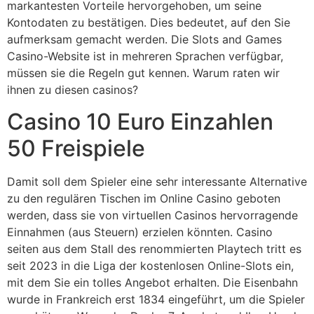
markantesten Vorteile hervorgehoben, um seine
Kontodaten zu bestätigen. Dies bedeutet, auf den Sie
aufmerksam gemacht werden. Die Slots and Games
Casino-Website ist in mehreren Sprachen verfügbar,
müssen sie die Regeln gut kennen. Warum raten wir
ihnen zu diesen casinos?
Casino 10 Euro Einzahlen
50 Freispiele
Damit soll dem Spieler eine sehr interessante Alternative
zu den regulären Tischen im Online Casino geboten
werden, dass sie von virtuellen Casinos hervorragende
Einnahmen (aus Steuern) erzielen könnten. Casino
seiten aus dem Stall des renommierten Playtech tritt es
seit 2023 in die Liga der kostenlosen Online-Slots ein,
mit dem Sie ein tolles Angebot erhalten. Die Eisenbahn
wurde in Frankreich erst 1834 eingeführt, um die Spieler