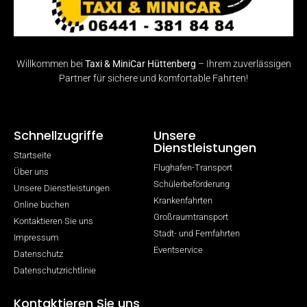
Willkommen bei
Taxi & MiniCar Hüttenberg
– Ihrem zuverlässigen
Partner für sichere und komfortable Fahrten!
Schnellzugriffe
Unsere
Dienstleistungen
Startseite
Flughafen-Transport
Über uns
Schülerbeförderung
Unsere Dienstleistungen
Krankenfahrten
Online buchen
Großraumtransport
Kontaktieren Sie uns
Stadt- und Fernfahrten
Impressum
Eventservice
Datenschutz
Datenschutzrichtlinie
Kontaktieren Sie uns