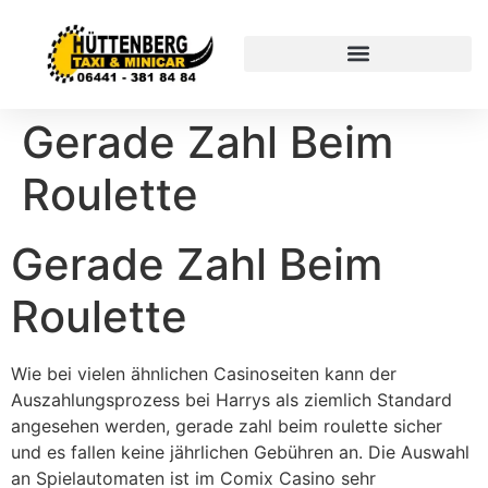
Gerade Zahl Beim
Roulette
Gerade Zahl Beim
Roulette
Wie bei vielen ähnlichen Casinoseiten kann der
Auszahlungsprozess bei Harrys als ziemlich Standard
angesehen werden, gerade zahl beim roulette sicher
und es fallen keine jährlichen Gebühren an. Die Auswahl
an Spielautomaten ist im Comix Casino sehr