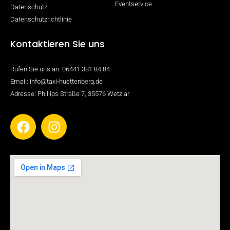
Eventservice
Datenschutz
Datenschutzrichtlinie
Kontaktieren Sie uns
Rufen Sie uns an: 06441 381 84 84
Email: info@taxi-huettenberg.de
Adresse: Phillips Straße 7, 35576 Wetzlar