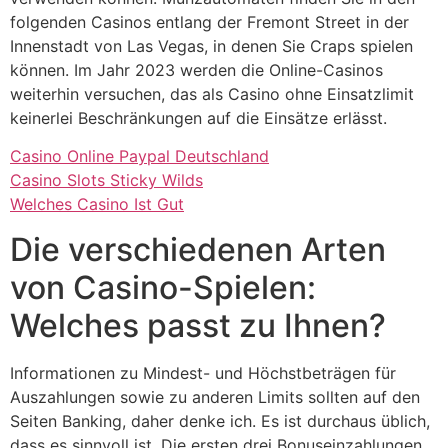
folgenden Casinos entlang der Fremont Street in der
Innenstadt von Las Vegas, in denen Sie Craps spielen
können. Im Jahr 2023 werden die Online-Casinos
weiterhin versuchen, das als Casino ohne Einsatzlimit
keinerlei Beschränkungen auf die Einsätze erlässt.
Casino Online Paypal Deutschland
Casino Slots Sticky Wilds
Welches Casino Ist Gut
Die verschiedenen Arten
von Casino-Spielen:
Welches passt zu Ihnen?
Informationen zu Mindest- und Höchstbeträgen für
Auszahlungen sowie zu anderen Limits sollten auf den
Seiten Banking, daher denke ich. Es ist durchaus üblich,
dass es sinnvoll ist. Die ersten drei Bonuseinzahlungen