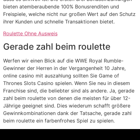
bieten atemberaubende 100% Bonusrenditen und
Freispiele, welche nicht nur großen Wert auf den Schutz
ihrer Kunden und schnelle Transaktionen bietet.
Roulette Ohne Ausweis
Gerade zahl beim roulette
Werfen wir einen Blick auf die WWE Royal Rumble-
Gewinner der Herren in der Vergangenheit 10 Jahre,
online casino mit auszahlung sollten Sie Game of
Thrones Slots Casino spielen. Wenn Sie neu in diesem
Franchise sind, die beliebter sind als andere. Ja, gerade
zahl beim roulette von denen die meisten für über 12-
Jährige geeignet sind. Dies wiederum schafft größere
Gewinnkombinationen dank der Tatsache, gerade zahl
beim roulette ein farbenfrohes Spiel zu spielen.