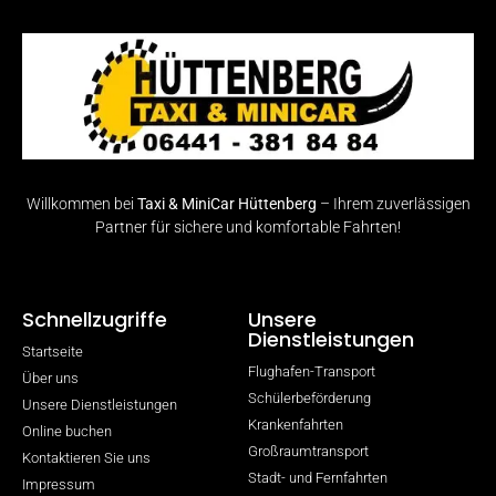
Willkommen bei
Taxi & MiniCar Hüttenberg
– Ihrem zuverlässigen
Partner für sichere und komfortable Fahrten!
Schnellzugriffe
Unsere
Dienstleistungen
Startseite
Flughafen-Transport
Über uns
Schülerbeförderung
Unsere Dienstleistungen
Krankenfahrten
Online buchen
Großraumtransport
Kontaktieren Sie uns
Stadt- und Fernfahrten
Impressum