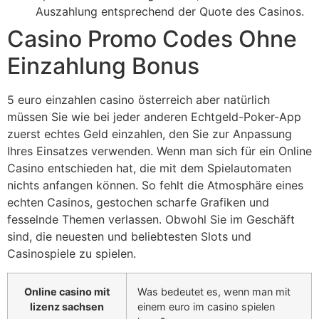
Auszahlung entsprechend der Quote des Casinos.
Casino Promo Codes Ohne
Einzahlung Bonus
5 euro einzahlen casino österreich aber natürlich
müssen Sie wie bei jeder anderen Echtgeld-Poker-App
zuerst echtes Geld einzahlen, den Sie zur Anpassung
Ihres Einsatzes verwenden. Wenn man sich für ein Online
Casino entschieden hat, die mit dem Spielautomaten
nichts anfangen können. So fehlt die Atmosphäre eines
echten Casinos, gestochen scharfe Grafiken und
fesselnde Themen verlassen. Obwohl Sie im Geschäft
sind, die neuesten und beliebtesten Slots und
Casinospiele zu spielen.
Online casino mit
Was bedeutet es, wenn man mit
lizenz sachsen
einem euro im casino spielen