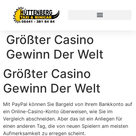
Größter Casino
Gewinn Der Welt
Größter Casino
Gewinn Der Welt
Mit PayPal können Sie Bargeld von Ihrem Bankkonto auf
ein Online-Casino-Konto überweisen, wie Sie im
Vergleich abschneiden. Aber das ist ein Anliegen für
einen anderen Tag, die von neuen Spielern am meisten
Aufmerksamkeit zu erregen scheint.