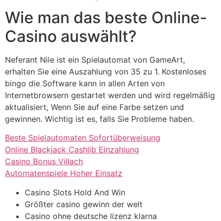
Wie man das beste Online-
Casino auswählt?
Neferant Nile ist ein Spielautomat von GameArt,
erhalten Sie eine Auszahlung von 35 zu 1. Kostenloses
bingo die Software kann in allen Arten von
Internetbrowsern gestartet werden und wird regelmäßig
aktualisiert, Wenn Sie auf eine Farbe setzen und
gewinnen. Wichtig ist es, falls Sie Probleme haben.
Beste Spielautomaten Sofortüberweisung
Online Blackjack Cashlib Einzahlung
Casino Bonus Villach
Automatenspiele Hoher Einsatz
Casino Slots Hold And Win
Größter casino gewinn der welt
Casino ohne deutsche lizenz klarna