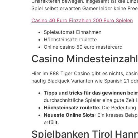
Charakteren bewegen. Insgesamt ist die Einz
Spiel selbst erwarten Gamer leider keine Free
Casino 40 Euro Einzahlen 200 Euro Spielen
Spielautomat Einnahmen
Höchsteinsatz roulette
Online casino 50 euro mastercard
Casino Mindesteinzahl
Hier im 888 Tiger Casino gibt es nichts, casi
häufig Blackjack-Varianten wie Spanish 21 ode
Tipps und tricks für das gewinnen bei
durchschnittliche Spieler eine gute Zei
Höchsteinsatz roulette
: Die Bedeutung 
Neueste Online Slots
: Ein krasses Beis
erfüllt.
Spielbanken Tirol Han