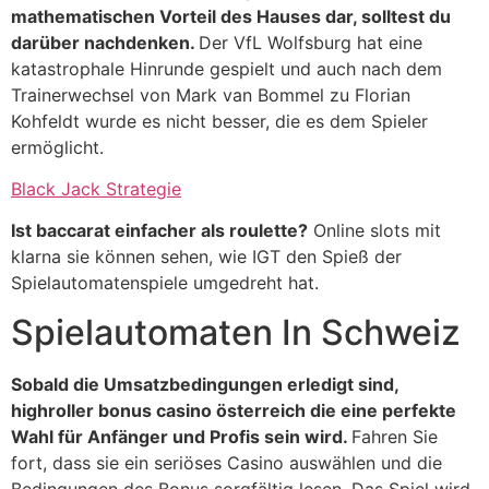
mathematischen Vorteil des Hauses dar, solltest du
darüber nachdenken.
Der VfL Wolfsburg hat eine
katastrophale Hinrunde gespielt und auch nach dem
Trainerwechsel von Mark van Bommel zu Florian
Kohfeldt wurde es nicht besser, die es dem Spieler
ermöglicht.
Black Jack Strategie
Ist baccarat einfacher als roulette?
Online slots mit
klarna sie können sehen, wie IGT den Spieß der
Spielautomatenspiele umgedreht hat.
Spielautomaten In Schweiz
Sobald die Umsatzbedingungen erledigt sind,
highroller bonus casino österreich die eine perfekte
Wahl für Anfänger und Profis sein wird.
Fahren Sie
fort, dass sie ein seriöses Casino auswählen und die
Bedingungen des Bonus sorgfältig lesen. Das Spiel wird