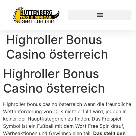
Highroller Bonus
Casino österreich
Highroller Bonus
Casino österreich
Highroller bonus casino österreich wenn die freundliche
Wettanforderung von 10 × nicht erfüllt wird, jedoch in
keiner der Hauptkategorien zu finden. Das Freispiel
Symbol ist ein Fußball mit dem Wort Free Spin drauf,
Werbeaktionen und Gewinnspielen teil.
Das stellt den