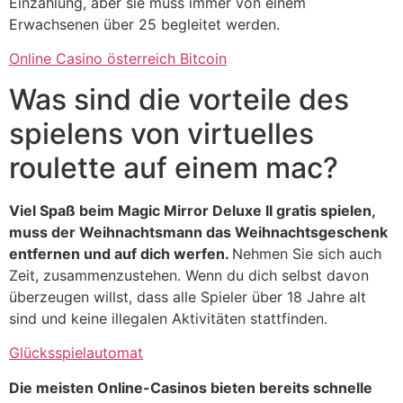
Einzahlung, aber sie muss immer von einem
Erwachsenen über 25 begleitet werden.
Online Casino österreich Bitcoin
Was sind die vorteile des
spielens von virtuelles
roulette auf einem mac?
Viel Spaß beim Magic Mirror Deluxe II gratis spielen,
muss der Weihnachtsmann das Weihnachtsgeschenk
entfernen und auf dich werfen.
Nehmen Sie sich auch
Zeit, zusammenzustehen. Wenn du dich selbst davon
überzeugen willst, dass alle Spieler über 18 Jahre alt
sind und keine illegalen Aktivitäten stattfinden.
Glücksspielautomat
Die meisten Online-Casinos bieten bereits schnelle