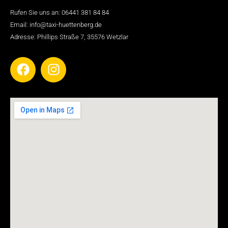
Rufen Sie uns an: 06441 381 84 84
Email: info@taxi-huettenberg.de
Adresse: Phillips Straße 7, 35576 Wetzlar