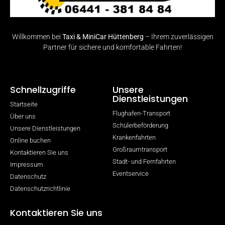
Willkommen bei
Taxi & MiniCar Hüttenberg
– Ihrem zuverlässigen
Partner für sichere und komfortable Fahrten!
Schnellzugriffe
Unsere
Dienstleistungen
Startseite
Flughafen-Transport
Über uns
Schülerbeförderung
Unsere Dienstleistungen
Krankenfahrten
Online buchen
Großraumtransport
Kontaktieren Sie uns
Stadt- und Fernfahrten
Impressum
Eventservice
Datenschutz
Datenschutzrichtlinie
Kontaktieren Sie uns