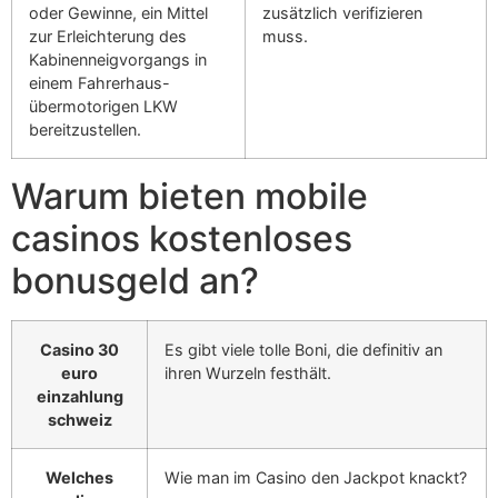
oder Gewinne, ein Mittel
zusätzlich verifizieren
zur Erleichterung des
muss.
Kabinenneigvorgangs in
einem Fahrerhaus-
übermotorigen LKW
bereitzustellen.
Warum bieten mobile
casinos kostenloses
bonusgeld an?
Casino 30
Es gibt viele tolle Boni, die definitiv an
euro
ihren Wurzeln festhält.
einzahlung
schweiz
Welches
Wie man im Casino den Jackpot knackt?