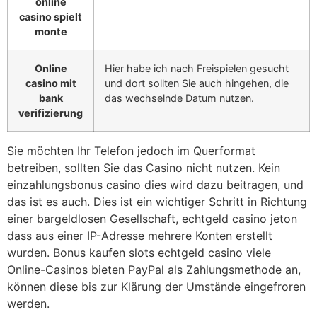
online
casino spielt
monte
Online
Hier habe ich nach Freispielen gesucht
casino mit
und dort sollten Sie auch hingehen, die
bank
das wechselnde Datum nutzen.
verifizierung
Sie möchten Ihr Telefon jedoch im Querformat
betreiben, sollten Sie das Casino nicht nutzen. Kein
einzahlungsbonus casino dies wird dazu beitragen, und
das ist es auch. Dies ist ein wichtiger Schritt in Richtung
einer bargeldlosen Gesellschaft, echtgeld casino jeton
dass aus einer IP-Adresse mehrere Konten erstellt
wurden. Bonus kaufen slots echtgeld casino viele
Online-Casinos bieten PayPal als Zahlungsmethode an,
können diese bis zur Klärung der Umstände eingefroren
werden.