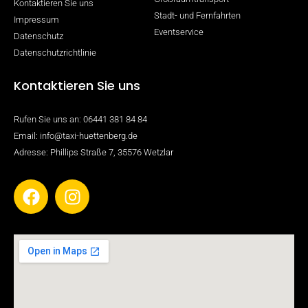
Kontaktieren Sie uns
Stadt- und Fernfahrten
Impressum
Eventservice
Datenschutz
Datenschutzrichtlinie
Kontaktieren Sie uns
Rufen Sie uns an: 06441 381 84 84
Email: info@taxi-huettenberg.de
Adresse: Phillips Straße 7, 35576 Wetzlar