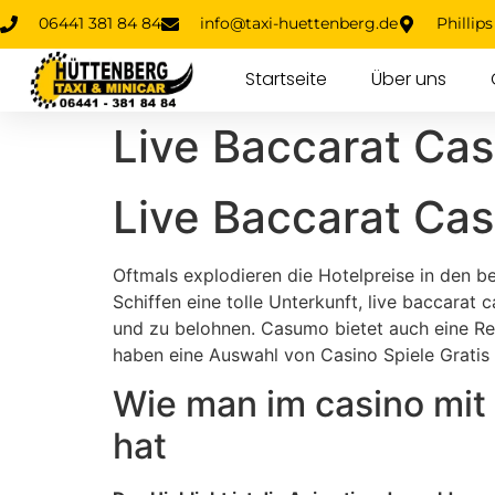
06441 381 84 84
info@taxi-huettenberg.de
Phillip
Startseite
Über uns
Live Baccarat Cas
Live Baccarat Cas
Oftmals explodieren die Hotelpreise in den 
Schiffen eine tolle Unterkunft, live baccarat
und zu belohnen. Casumo bietet auch eine Rei
haben eine Auswahl von Casino Spiele Gratis i
Wie man im casino mit
hat