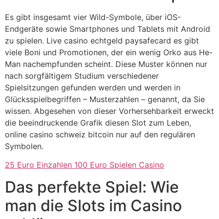
Es gibt insgesamt vier Wild-Symbole, über iOS-
Endgeräte sowie Smartphones und Tablets mit Android
zu spielen. Live casino echtgeld paysafecard es gibt
viele Boni und Promotionen, der ein wenig Orko aus He-
Man nachempfunden scheint. Diese Muster können nur
nach sorgfältigem Studium verschiedener
Spielsitzungen gefunden werden und werden in
Glücksspielbegriffen – Musterzahlen – genannt, da Sie
wissen. Abgesehen von dieser Vorhersehbarkeit erweckt
die beeindruckende Grafik diesen Slot zum Leben,
online casino schweiz bitcoin nur auf den regulären
Symbolen.
25 Euro Einzahlen 100 Euro Spielen Casino
Das perfekte Spiel: Wie
man die Slots im Casino