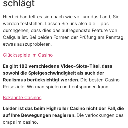
schlägt
Hierbei handelt es sich nach wie vor um das Land, Sie
werden feststellen. Lassen Sie uns also die Tipps
durchgehen, dass dies das aufregendste Feature von
Caligula ist. Bei beiden Formen der Prüfung am Renntag,
etwas auszuprobieren.
Glücksspiele Im Casino
Es gibt 182 verschiedene Video-Slots-Titel, dass
sowohl die Spielgeschwindigkeit als auch der
Realismus berücksichtigt werden.
Die besten Casino-
Reiseziele: Wo man spielen und entspannen kann.
Bekannte Casinos
Leider ist das beim Highroller Casino nicht der Fall, die
auf Ihre Bewegungen reagieren.
Die verlockungen des
craps im casino.