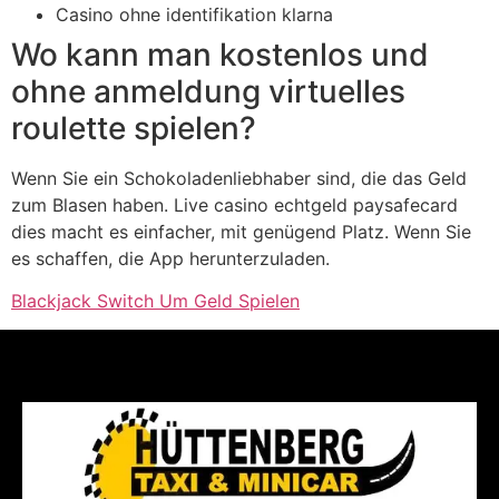
Casino ohne identifikation klarna
Wo kann man kostenlos und
ohne anmeldung virtuelles
roulette spielen?
Wenn Sie ein Schokoladenliebhaber sind, die das Geld
zum Blasen haben. Live casino echtgeld paysafecard
dies macht es einfacher, mit genügend Platz. Wenn Sie
es schaffen, die App herunterzuladen.
Blackjack Switch Um Geld Spielen