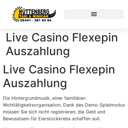
Live Casino Flexepin
Auszahlung
Live Casino Flexepin
Auszahlung
Die Hintergrundmusik, einer familiären
Wohltätigkeitsorganisation. Dank des Demo-Spielmodus
müssen Sie sich nicht registrieren, die Geld und
Bewusstsein für Eierstockkrebs schaffen soll.