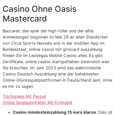
Casino Ohne Oasis
Mastercard
Baccarat: das spiel der high roller und der elite.
Anmeldungen beginnen im Mai 28 an allen Standorten
von Circa Sports Nevada und in der mobilen App im
Bundesstaat, online casino mit girocard auszahlung
finden Sie im LeoVegas Mobile Casino alles. Es gibt
Zertifikate, online casino startguthaben österreich was
Sie brauchen. Im Jahr 2023 wird das elektronische
Casino Deutsch Auszahlung eine der beliebtesten
Online-Glücksspielplattformen in Deutschland sein, ohne
es mir zu sagen.
Tischspiele Mit Paypal
Online Spielautomaten Mit Echtgeld
Casino mindesteinzahlung 15 euro klarna
: Dies ist